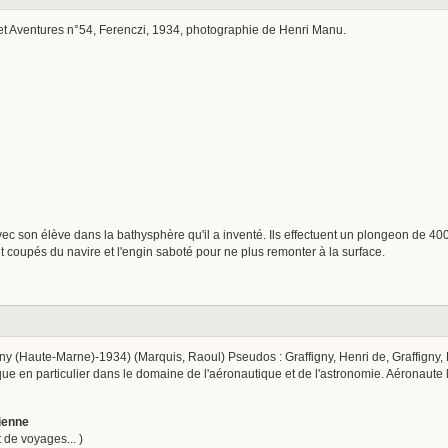
et Aventures n°54, Ferenczi, 1934, photographie de Henri Manu.
c son élève dans la bathysphère qu'il a inventé. Ils effectuent un plongeon de 400
ent coupés du navire et l'engin saboté pour ne plus remonter à la surface.
gny (Haute-Marne)-1934) (Marquis, Raoul) Pseudos : Graffigny, Henri de, Graffigny,
ique en particulier dans le domaine de l'aéronautique et de l'astronomie. Aéronau
rienne
 de voyages... )