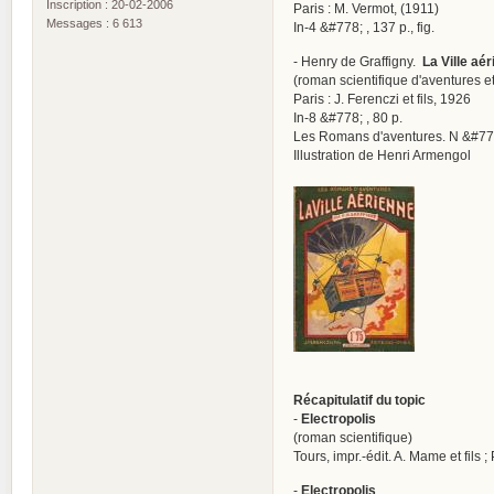
Inscription : 20-02-2006
Paris : M. Vermot, (1911)
Messages : 6 613
In-4 &#778; , 137 p., fig.
- Henry de Graffigny.
La Ville aé
(roman scientifique d'aventures et
Paris : J. Ferenczi et fils, 1926
In-8 &#778; , 80 p.
Les Romans d'aventures. N &#77
Illustration de Henri Armengol
Récapitulatif du topic
-
Electropolis
(roman scientifique)
Tours, impr.-édit. A. Mame et fils
-
Electropolis