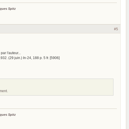
ques Spitz
#5
ar l'auteur...
2. (29 juin.) In-24, 188 p. 5 fr. [5906]
mment.
ques Spitz