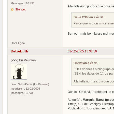
Messages : 20 438
A la réflexion, je crois que pour c
Site Web
Dave O'Brien a écrit :
Parce que tu crois sincèreme
Ben oui, mais bon, laisse moi mes
Hors ligne
Belzébuth
03-12-2005 18:38:50
[•°•°•] En Réunion
Christian a écrit :
Et les données bibliographiq
ISBN, les dates de (c), de pa
A la réflexion, je crois que p
Lieu : Saint-Denis (La Réunion)
Inscription : 12-02-2005
Ouh la ! On devient exigeant en p
Messages : 3 778
Auteur(s) :
Marquis, Raoul (pseud
Titre(s) : H. de Graffigny. Electro
Publication : Tours, impr.-édit. A