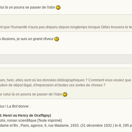
elui là on pourra se passer de l'isbn
nt que l'humanité n'aura pas disparu depuis longtemps lorsque Gilles trouvera le t
 illusions, je suis un grand rêveur
ues, hein, elles sont où les données bibliographiques ? Comment vous voulez que 
rution de dépot légal, d'impression et toutes ces sortes de choses ?
our celui là on pourra se passer de l'isbn
lus ! La Bnf donne :
. Henri ou Henry de Graffigny)
polis, roman scientifique [Texte imprimé]
. Mame et fils ; Paris, agence, 6, rue Madame, 1933. (31 décembre 1932.) In-8, 295 p