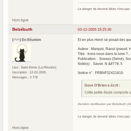
Le danger de devenir idiots n'est pa
Hors ligne
Belzébuth
03-12-2005 19:25:30
[•°•°•] En Réunion
Et en plus Henri se posait des qu
Auteur : Marquis, Raoul (pseud. 
Titre : Irons-nous dans la lune ?..
Publication : Sceaux (Seine), Soci
Note(s) : Savoir. N &#778; 5
Lieu : Saint-Denis (La Réunion)
Inscription : 12-02-2005
Notice n° : FRBNF32421810
Messages : 3 778
Dave O'Brien a écrit :
Cette petite étude comporte u
Dernière modification par Belzébuth (1
Le danger de devenir idiots n'est pa
Hors ligne