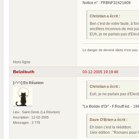
Notice n° : FRBNF32421809
Christian a écrit :
Ben c'est de votre faute, à f
ancêtres inconnus de moi ju
EUh, je ne parlais pas d'Elec
Le danger de devenir idiots n'est pa
Hors ligne
Belzébuth
03-12-2005 19:19:48
[•°•°•] En Réunion
Christian a écrit :
Euh, je ne parlais pas d'Elect
"Le Bolide d'Or" - F.Rouff éd. - 194
Lieu : Saint-Denis (La Réunion)
Inscription : 12-02-2005
Dave O'Brien a écrit :
Messages : 3 778
Eh bien c'est la réédition.
1ère édition : "Romans pour 