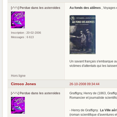
[•°•°•] Perdue dans les asteroïdes
Au fonds des abîmes
, Voyages 
Inscription : 20-02-2006
Messages : 6 613
Un savant français s'embarque ave
victimes d'attentats qui les laiss
Hors ligne
Cirroco Jones
26-10-2008 09:34:44
[•°•°•] Perdue dans les asteroïdes
Graffigny, Henry de (1863, Graffi
Romancier et journaliste scientif
- Henry de Graffigny.
La Ville aé
(roman scientifique d'aventures et