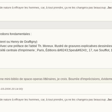
s de nature à effrayer les hommes, car, à tout prendre, ça ne les changera pas beaucoup.
Jac
estions fondamentales :
Henri ou Henry de Graffigny)
. Avec une préface de l'abbé Th. Moreux. Illustré de gravures explicatives dessinées p
été centrale d'imprimerie ; Paris, Éditions &#8243;Spes&#8243;, 17, rue Soufflot, 193
ne mini-biblio de space-operas littéraires, je crois. Bourrée d'imprécisions, évide
4-03-2006 20:14:00)
s de nature à effrayer les hommes, car, à tout prendre, ça ne les changera pas beaucoup.
Jac