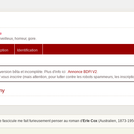
e
veilleux, horreur, gore.
iption
Identification
version bêta et incomplète. Plus d'info ici :
Annonce BDFI V2
.
t vous inscrire
(mais attention, pour lutter contre les robots spammeurs, les inscri
gny
Ce fascicule me fait furieusement penser au roman d'
Erle Cox
(Australien, 1873-19