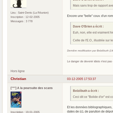
Mais sans trop de rapport ave
Lieu : Saint-Denis (La Réunion)
Encore une "belle" couv. d'un roma
Inscription : 12-02-2005
Messages : 3 778
Dave O'Brien a écrit :
Euh, non, elle est vraiment h
Celle de l'E.O., illustrée sur 
Dernière modification par Belzébuth (1
Le danger de devenir idiots n'est pa
Hors ligne
Christian
03-12-2005 17:53:37
[°*°] A la poursuite des scans
Belzébuth a écrit :
Ceci dit ce "Bolide d'or" est c
Et les données bibliographiques,
dates de (c), de parution de dépot
Inscription : 19-01-2005