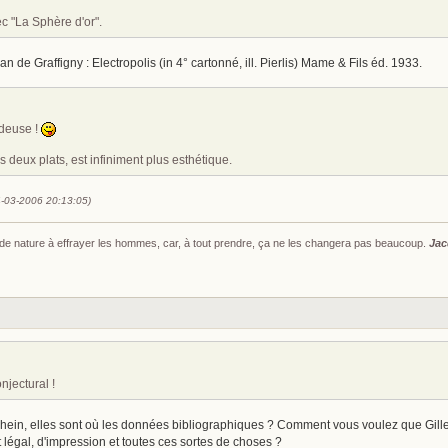
c "La Sphère d'or".
n de Graffigny : Electropolis (in 4° cartonné, ill. Pierlis) Mame & Fils éd. 1933.
ideuse !
les deux plats, est infiniment plus esthétique.
4-03-2006 20:13:05)
s de nature à effrayer les hommes, car, à tout prendre, ça ne les changera pas beaucoup.
Jac
onjectural !
 hein, elles sont où les données bibliographiques ? Comment vous voulez que Gille
 légal, d'impression et toutes ces sortes de choses ?