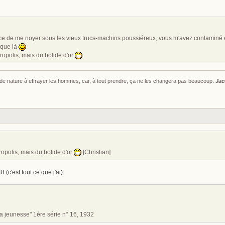
orce de me noyer sous les vieux trucs-machins poussiéreux, vous m'avez contaminé e
sque là
tropolis, mais du bolide d'or
s de nature à effrayer les hommes, car, à tout prendre, ça ne les changera pas beaucoup.
Jac
ropolis, mais du bolide d'or
[Christian]
8 (c'est tout ce que j'ai)
la jeunesse" 1ère série n° 16, 1932