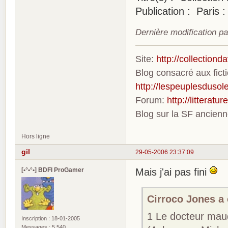
Publication : Paris 
Dernière modification p
Site:
http://collection
Blog consacré aux fic
http://lespeuplesdusole
Forum:
http://litterat
Blog sur la SF ancien
Hors ligne
gil
29-05-2006 23:37:09
[•°•°•] BDFI ProGamer
Mais j'ai pas fini
Cirroco Jones a é
1 Le docteur maud
Inscription : 18-01-2005
Messages : 5 540