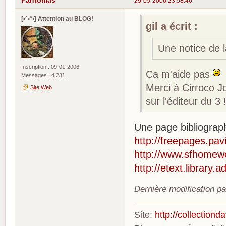
Fantomas
29-05-2006 23:58:46
[•°•°•] Attention au BLOG!
gil a écrit :
Une notice de 
Inscription : 09-01-2006
Ca m'aide pas
Messages : 4 231
Merci à Cirroco Jo
Site Web
sur l'éditeur du 3 
Une page bibliograph
http://freepages.pav
http://www.sfhomewo
http://etext.library
Dernière modification p
Site:
http://collection