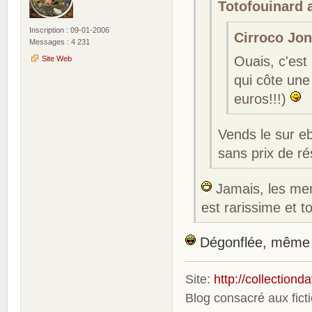
Totofouinard a
Inscription : 09-01-2006
Cirroco Jone
Messages : 4 231
Ouais, c'est
Site Web
qui côte une 
euros!!!)
Vends le sur eb
sans prix de ré
Jamais, les mem
est rarissime et t
Dégonflée, même
Site:
http://collection
Blog consacré aux fic