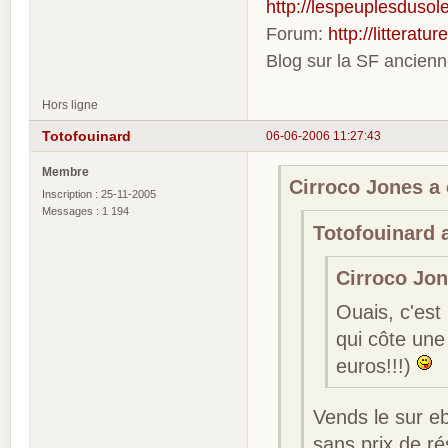
http://lespeuplesdusole
Forum:
http://litterat
Blog sur la SF ancien
Hors ligne
Totofouinard
06-06-2006 11:27:43
Membre
Cirroco Jones a é
Inscription : 25-11-2005
Messages : 1 194
Totofouinard a
Cirroco Jone
Ouais, c'est
qui côte une 
euros!!!)
Vends le sur eb
sans prix de ré