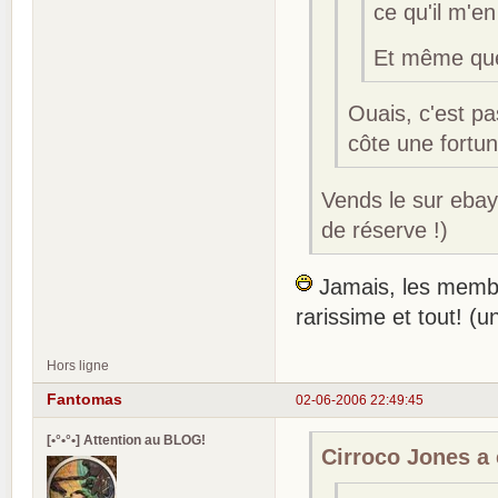
ce qu'il m'en
Et même que
Ouais, c'est p
côte une fortun
Vends le sur ebay
de réserve !)
Jamais, les membre
rarissime et tout! (u
Hors ligne
Fantomas
02-06-2006 22:49:45
[•°•°•] Attention au BLOG!
Cirroco Jones a é