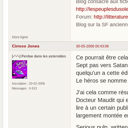
Blog consacré aux fic
http://lespeuplesdusole
Forum:
http://litterat
Blog sur la SF ancien
Hors ligne
Cirroco Jones
30-05-2006 00:43:06
[•°•°•] Perdue dans les asteroïdes
Ce pourrait être cel
Sept pas vers Satan 
quelqu'un a cette édi
Le héros se nomme
Inscription : 20-02-2006
Messages : 6 613
J'ai cela comme rés
Docteur Maudit qui e
lire à un certain pub
largement montée e
Serious pulp, writte