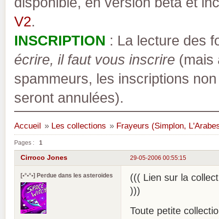
disponible, en version bêta et inc
V2
.
INSCRIPTION
: La lecture des 
écrire, il faut vous inscrire
(mais a
spammeurs, les inscriptions non
seront annulées).
Accueil
»
Les collections
»
Frayeurs (Simplon, L'Arabe
Pages :
1
Cirroco Jones
29-05-2006 00:55:15
[•°•°•] Perdue dans les asteroïdes
((( Lien sur la collec
)))
Toute petite collect