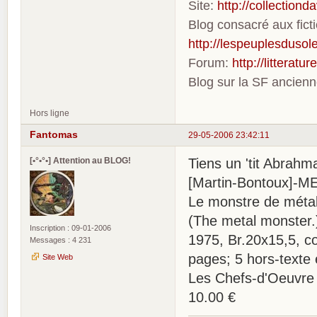
Site:
http://collection
Blog consacré aux fic
http://lespeuplesdusole
Forum:
http://litterat
Blog sur la SF ancien
Hors ligne
Fantomas
29-05-2006 23:42:11
[•°•°•] Attention au BLOG!
Tiens un 'tit Abrahm
[Martin-Bontoux]-M
Le monstre de métal
(The metal monster.)
Inscription : 09-01-2006
1975, Br.20x15,5, co
Messages : 4 231
pages; 5 hors-texte 
Site Web
Les Chefs-d'Oeuvre d
10.00 €