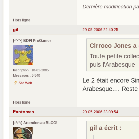
Dernière modification p
Hors ligne
gil
29-05-2006 22:40:25
[•°•°•] BDFI ProGamer
Cirroco Jones a é
Toute petite colle
puis l'Arabesque
Inscription : 18-01-2005
Messages : 5 540
Le 2 était encore Si
Site Web
Arabesque.... Reste l
Hors ligne
Fantomas
29-05-2006 23:09:54
[•°•°•] Attention au BLOG!
gil a écrit :