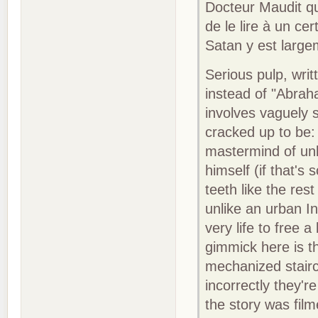
Docteur Maudit qui
de le lire à un ce
Satan y est larg
Serious pulp, wri
instead of "Abraha
involves vaguely s
cracked up to be: 
mastermind of un
himself (if that's
teeth like the res
unlike an urban In
very life to free 
gimmick here is th
mechanized stairca
incorrectly they'r
the story was film