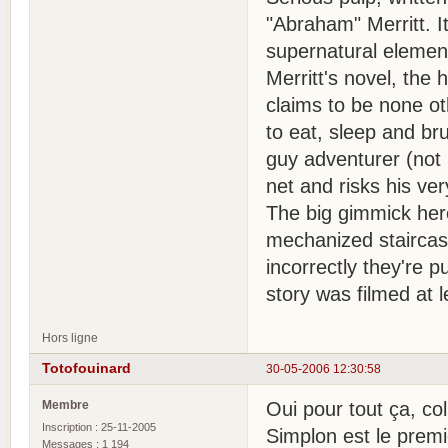
"Abraham" Merritt. I
supernatural element
Merritt's novel, the
claims to be none ot
to eat, sleep and bru
guy adventurer (not 
net and risks his ver
The big gimmick here
mechanized staircase
incorrectly they're p
story was filmed at l
Hors ligne
Totofouinard
30-05-2006 12:30:58
Membre
Oui pour tout ça, col
Inscription : 25-11-2005
Simplon est le prem
Messages : 1 194