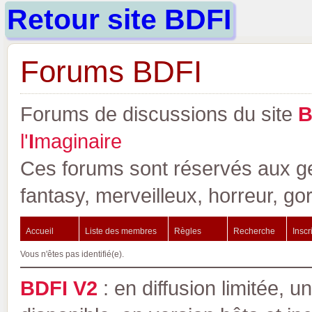
Retour site BDFI
Forums BDFI
Forums de discussions du site
l'
I
maginaire
Ces forums sont réservés aux gen
fantasy, merveilleux, horreur, go
Accueil
Liste des membres
Règles
Recherche
Inscr
Vous n'êtes pas identifié(e).
BDFI V2
: en diffusion limitée, u