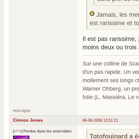
Jamais, les mem
est rarissime et t
Il est pas rarissime,
moins deux ou trois 
Sur une colline de Sca
d'un pas rapide. Un ve
mollement ses longs c
Warner Ohberg, un pres
folie (L. Massiéra, Le
Hors ligne
Cirroco Jones
06-06-2006 13:51:21
[•°•°•] Perdue dans les asteroïdes
Totofouinard a éc