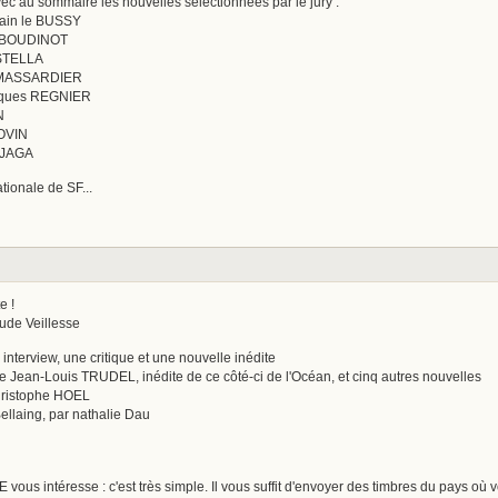
 au sommaire les nouvelles sélectionnées par le jury :
lain le BUSSY
an BOUDINOT
ASTELLA
es MASSARDIER
acques REGNIER
N
COVIN
t JAGA
tionale de SF...
e !
ude Veillesse
terview, une critique et une nouvelle inédite
e Jean-Louis TRUDEL, inédite de ce côté-ci de l'Océan, et cinq autres nouvelles
Christophe HOEL
ellaing, par nathalie Dau
 intéresse : c'est très simple. Il vous suffit d'envoyer des timbres du pays où vo