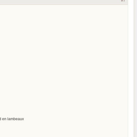
#7
rd en lambeaux