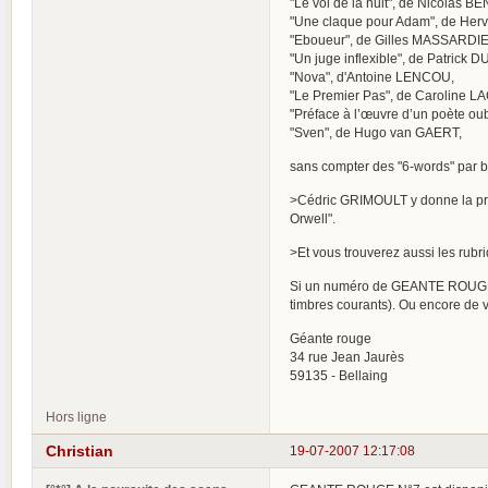
"Le vol de la nuit", de Nicolas B
"Une claque pour Adam", de He
"Eboueur", de Gilles MASSARDI
"Un juge inflexible", de Patrick 
"Nova", d'Antoine LENCOU,
"Le Premier Pas", de Caroline L
"Préface à l’œuvre d’un poète oub
"Sven", de Hugo van GAERT,
sans compter des "6-words" par b
>Cédric GRIMOULT y donne la premi
Orwell".
>Et vous trouverez aussi les rubr
Si un numéro de GEANTE ROUGE vous
timbres courants). Ou encore de 
Géante rouge
34 rue Jean Jaurès
59135 - Bellaing
Hors ligne
Christian
19-07-2007 12:17:08