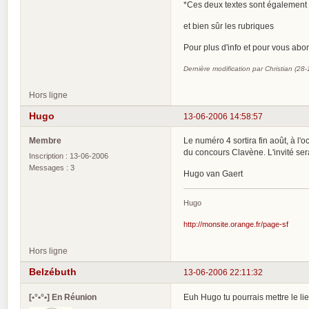
*Ces deux textes sont également pr
et bien sûr les rubriques
Pour plus d'info et pour vous abo
Dernière modification par Christian (28
Hors ligne
Hugo
13-06-2006 14:58:57
Membre
Le numéro 4 sortira fin août, à l
du concours Clavène. L'invité sera
Inscription : 13-06-2006
Messages : 3
Hugo van Gaert
Hugo
http://monsite.orange.fr/page-sf
Hors ligne
Belzébuth
13-06-2006 22:11:32
[•°•°•] En Réunion
Euh Hugo tu pourrais mettre le l