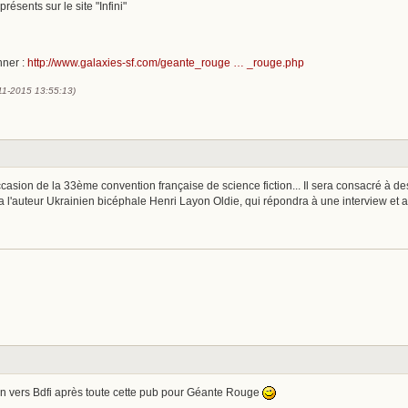
ésents sur le site "Infini"
nner :
http://www.galaxies-sf.com/geante_rouge … _rouge.php
-11-2015 13:55:13)
'occasion de la 33ème convention française de science fiction... Il sera consacré 
 l'auteur Ukrainien bicéphale Henri Layon Oldie, qui répondra à une interview et a l
ien vers Bdfi après toute cette pub pour Géante Rouge