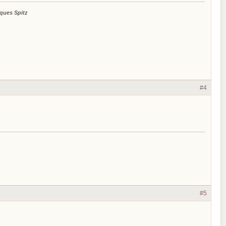
ques Spitz
#4
#5