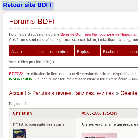
Retour site BDFI
Forums BDFI
Forums de discussions du site
B
ase de
D
onnées
F
rancophone de l'
I
maginair
Ces forums sont réservés aux genres science-fiction, fantastique, fantasy, mer
Accueil
Liste des membres
Règles
Recherche
Inscr
Vous n'êtes pas identifié(e).
BDFI V2
: en diffusion limitée, une nouvelle version du site est disponible, en 
INSCRIPTION
: La lecture des forums est accessible à tous.
Pour écrire, il fau
Accueil
»
Parutions revues, fanzines, e-zines
»
Géante
Pages :
1
Christian
05-06-2006 17:56:49
[°*°] A la poursuite des scans
Un nouveau fanzine qui prépare d