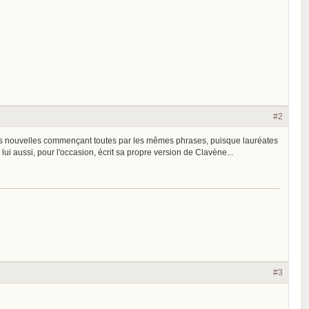
#2
à des nouvelles commençant toutes par les mêmes phrases, puisque lauréates
ui aussi, pour l'occasion, écrit sa propre version de Clavène...
#3