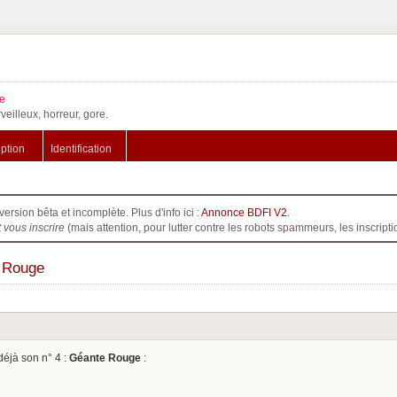
e
veilleux, horreur, gore.
iption
Identification
version bêta et incomplète. Plus d'info ici :
Annonce BDFI V2
.
t vous inscrire
(mais attention, pour lutter contre les robots spammeurs, les inscri
 Rouge
éjà son n° 4 :
Géante Rouge
: