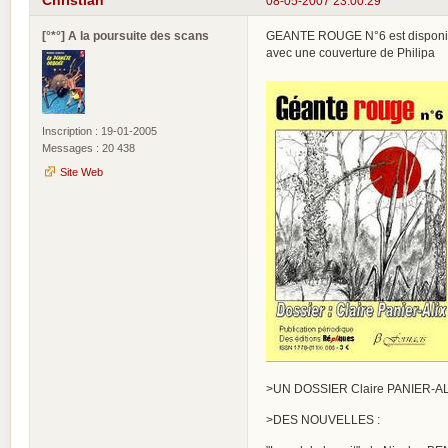
08-05-2007 23:00:29
[°*°] A la poursuite des scans
GEANTE ROUGE N°6 est disponib
avec une couverture de Philipa
Inscription : 19-01-2005
Messages : 20 438
Site Web
>UN DOSSIER Claire PANIER-ALIX, 
>DES NOUVELLES :