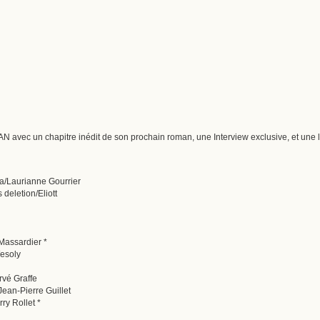
 un chapitre inédit de son prochain roman, une Interview exclusive, et une lec
ia/Laurianne Gourrier
deletion/Eliott
Massardier *
Wesoly
rvé Graffe
Jean-Pierre Guillet
ry Rollet *