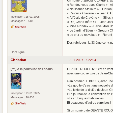
Un numéro Spécial CLAVENE, avec
« Rendez-vous avec Clarke » - A
« Naissance Stellaire » – Flori
« Retour à Clavène » – Jean C
Inscription : 18-01-2005
« À l'étale de Clavène » – Gill
Messages : 5 540
« Dis, Grand-mère ! » – Jean-J
« Mise à l'index » - Hervé MARTI
Site Web
« Le Jardin d'Eden » - Grégory 
« Le prix du recyclage » - Floren
Des rubriques, la 33ième conv. na
Hors ligne
Christian
19-01-2007 16:22:04
[°*°] A la poursuite des scans
GEANTE ROUGE N°5 est en vent
avec une couverture de Jean-Cla
>Un dossier LE BUSSY, avec une in
>La goutte d'eau : une nouvelle d
>Le texte de la dictée de Jean-
Inscription : 19-01-2005
>Le journal de la convention de B
Messages : 20 438
>Les rubriques habituelles
Et beaucoup d'autres surprises !
Site Web
Si un numéro de GEANTE ROUGE vous