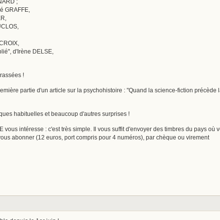
ENARD ;
rvé GRAFFE,
ER,
DUCLOS,
ACROIX,
lié", d'Irène DELSE,
rassées !
ère partie d'un article sur la psychohistoire : "Quand la science-fiction précède
iques habituelles et beaucoup d'autres surprises !
 intéresse : c'est très simple. Il vous suffit d'envoyer des timbres du pays où vo
vous abonner (12 euros, port compris pour 4 numéros), par chèque ou virement