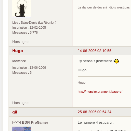
Le danger de devenir idiots n'est pa
Lieu : Saint-Denis (La Réunion)
Inscription : 12-02-2005
Messages : 3 778
Hors ligne
Hugo
14-06-2006 08:10:55
Membre
J'y pensais justement !
Inscription : 13-06-2006
Hugo
Messages : 3
Hugo
http://monsite.orange.fr/page-sf
Hors ligne
gil
25-08-2006 00:54:24
[•°•°•] BDFI ProGamer
Le numéro 4 est paru :