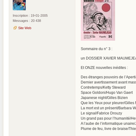
Inscription : 19-01-2005
Messages : 20 438
Site Web
Sommaire du n° 3 :
un DOSSIER XAVIER MAUMEJEAN avec
Et ONZE nouvelles inédites :
Des étranges pouvoirs de l’Apert
Dernier avertissement avant mass 
Contretemps/Ketty Steward
Space Goldoni/Hugo Van Gaert
Japanese night/Gilles Bizien
Que les Yeux pour pleurer/Gilles 
La mort est un présent/Barbara 
Le signal/Fabrice Drouzy
Un grand pas pour l’humanité/He
A l’aube de l’informatique unaire/
Plume de feu, livre de braise/Thier