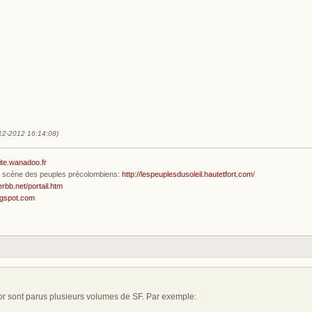
-12-2012 16:14:08)
ite.wanadoo.fr
en scène des peuples précolombiens:
http://lespeuplesdusoleil.hautetfort.com
/
erbb.net/portail.htm
ogspot.com
or sont parus plusieurs volumes de SF. Par exemple: