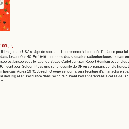
Il émigre aux USA à l'âge de sept ans. Il commence à écrire dès l'enfance pour lu
 dans les années 40. En 1946, il propose des scénarios radiophoniques mettant en
sée est lancée sous le label de Space Cadet écrit par Robert Heinlein et dont les dr
959, il écrit pour Golden Press une série juvénile de SF en six romans dont le héros, 
s en français. Après 1970, Joseph Greene se tourna vers l'écriture d'almanachs en p
ie des Dig Allen s'est lancé dans l'écriture d'aventures apparentées à celles de Dig
rg.