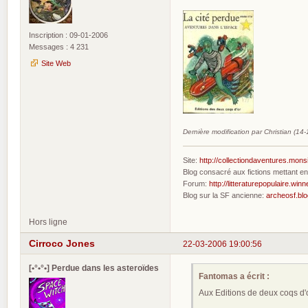
Inscription : 09-01-2006
Messages : 4 231
Site Web
Dernière modification par Christian (14
Site:
http://collectiondaventures.mons
Blog consacré aux fictions mettant 
Forum:
http://litteraturepopulaire.winn
Blog sur la SF ancienne:
archeosf.bl
Hors ligne
Cirroco Jones
22-03-2006 19:00:56
[•°•°•] Perdue dans les asteroïdes
Fantomas a écrit :
Aux Editions de deux coqs d'