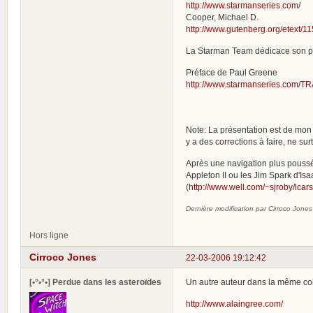
http://www.starmanseries.com
/
Cooper, Michael D.
http://www.gutenberg.org/etext/1
La Starman Team dédicace son prem
Préface de Paul Greene
http://www.starmanseries.com/TRA
Note: La présentation est de mon c
y a des corrections à faire, ne sur
Après une navigation plus poussé
Appleton II ou les Jim Spark d'Isa
(
http://www.well.com/~sjroby/lcars
Dernière modification par Cirroco Jone
Hors ligne
Cirroco Jones
22-03-2006 19:12:42
[•°•°•] Perdue dans les asteroïdes
Un autre auteur dans la même coll
http://www.alaingree.com
/