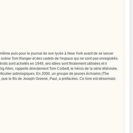
i-même puis pour le journal de son lycée à New York avant de se lancer
 scène Tom Ranger et des cadets de l'espace qui ne sont pas enregistrés.
oits sont achetés en 1949, ses idées sont finalement utilisées et il
Dig Allen, rappelle directement Tom Corbett, le héros de la série télévisée.
articulier astrologiques. En 2000, un groupe de jeunes écrivains (The
, que le fils de Joseph Greene, Paul, a préfacées. Ce livre est désormais