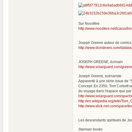
Sur Noosfère
http://www.noosfere.net/icarus/li
Joseph Greene auteur de comics
http://www.dcindexes.com/databa
JOSEPH GREENE, écrivain
http://www.solarguard.com/green
Joseph Greene, scénariste
Apparenté à une série issue de 
Concept: En 2350, Tom Corbett en
du voyage dans l'espace que par 
http://www.solarguard.com/spach
http://en.wikipedia.org/wiki/Tom_
http://www.slick-net.com/space/te
Les descendants spirituels de J
Starman books