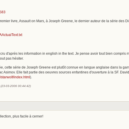
1583
ier livre, Assault on Mars, à Joseph Greene, le dernier auteur de la série des Dig
ActualText.txt
ru d'après les information in english in the text. Je pense avoir tout bien compris m
tout pas hésiter.
e, cette série de Joseph Greene est plutôt connue en langue anglaise dans la gam
ac Asimov. Elle fait partie des oeuvres sources enfantines d'ouverture à la SF. Davi
/starwolf/index.html
).
s (23-03-2006 00:44:42)
ection, plus facile à cerner!