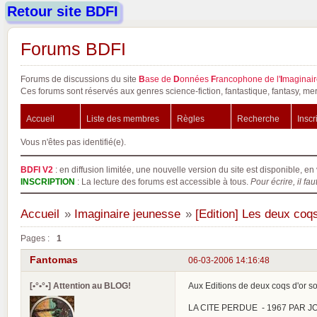
Retour site BDFI
Forums BDFI
Forums de discussions du site
B
ase de
D
onnées
F
rancophone de l'
I
maginair
Ces forums sont réservés aux genres science-fiction, fantastique, fantasy, mer
Accueil
Liste des membres
Règles
Recherche
Inscr
Vous n'êtes pas identifié(e).
BDFI V2
: en diffusion limitée, une nouvelle version du site est disponible, en 
INSCRIPTION
: La lecture des forums est accessible à tous.
Pour écrire, il fau
Accueil
»
Imaginaire jeunesse
»
[Edition] Les deux coqs
Pages :
1
Fantomas
06-03-2006 14:16:48
[•°•°•] Attention au BLOG!
Aux Editions de deux coqs d'or s
LA CITE PERDUE - 1967 PAR JOSE