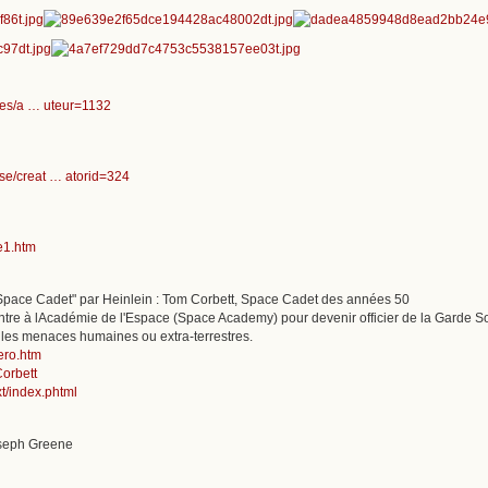
vres/a … uteur=1132
se/creat … atorid=324
e1.htm
"Space Cadet" par Heinlein : Tom Corbett, Space Cadet des années 50
tre à lAcadémie de l'Espace (Space Academy) pour devenir officier de la Garde So
les menaces humaines ou extra-terrestres.
ero.htm
Corbett
xt/index.phtml
oseph Greene