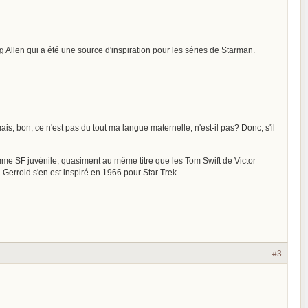
 Allen qui a été une source d'inspiration pour les séries de Starman.
ais, bon, ce n'est pas du tout ma langue maternelle, n'est-il pas? Donc, s'il
me SF juvénile, quasiment au même titre que les Tom Swift de Victor
d Gerrold s'en est inspiré en 1966 pour Star Trek
#3