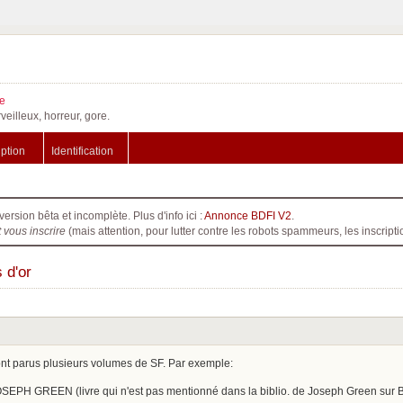
e
veilleux, horreur, gore.
iption
Identification
version bêta et incomplète. Plus d'info ici :
Annonce BDFI V2
.
t vous inscrire
(mais attention, pour lutter contre les robots spammeurs, les inscri
 d'or
ont parus plusieurs volumes de SF. Par exemple:
PH GREEN (livre qui n'est pas mentionné dans la biblio. de Joseph Green sur 