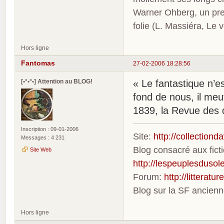
Warner Ohberg, un pres
folie (L. Massiéra, Le
Hors ligne
Fantomas
27-02-2006 18:28:56
[•°•°•] Attention au BLOG!
« Le fantastique n’es
fond de nous, il meut
1839, la Revue des
Inscription : 09-01-2006
Site:
http://collection
Messages : 4 231
Blog consacré aux fic
Site Web
http://lespeuplesdusole
Forum:
http://litterat
Blog sur la SF ancien
Hors ligne