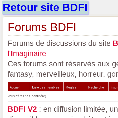
Retour site BDFI
Forums BDFI
Forums de discussions du site
l'
I
maginaire
Ces forums sont réservés aux gen
fantasy, merveilleux, horreur, go
Accueil
Liste des membres
Règles
Recherche
Inscr
Vous n'êtes pas identifié(e).
BDFI V2
: en diffusion limitée, u