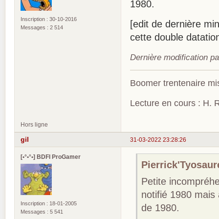
1980.
Inscription : 30-10-2016
[edit de dernière mi
Messages : 2 514
cette double datatio
Dernière modification p
Boomer trentenaire mis
Lecture en cours : H. R
Hors ligne
gil
31-03-2022 23:28:26
[•°•°•] BDFI ProGamer
Pierrick'Tyosaure
Petite incompréhe
notifié 1980 mais
Inscription : 18-01-2005
de 1980.
Messages : 5 541