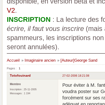
disponible, en version bêta et inc
V2
.
INSCRIPTION
: La lecture des 
écrire, il faut vous inscrire
(mais a
spammeurs, les inscriptions non
seront annulées).
Accueil
»
Imaginaire ancien
»
[Auteur]George Sand
Pages :
1
Totofouinard
27-02-2006 18:21:08
Membre
Pour éviter à M. fan
Inscription : 25-11-2005
voudra poster sur G
Messages : 1 194
forcément sur ses ra
adéquat en reportant