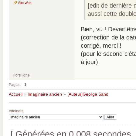
Site Web
[edit de dernière
aussi cette double
Bien, vu ! Devait êtr
(correction de la da
corrigé, merci !
(pour le second c'éta
à jour)
Hors ligne
Pages :
1
Accueil
»
Imaginaire ancien
»
[Auteur]George Sand
Atteindre
[ Générées en 0.008 secondes, 8