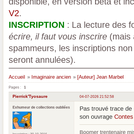
disponible, en version bêta et inc
V2
.
INSCRIPTION
: La lecture des 
écrire, il faut vous inscrire
(mais a
spammeurs, les inscriptions non
seront annulées).
Accueil
»
Imaginaire ancien
»
[Auteur] Jean Marbel
Pages :
1
Pierrick'Tyosaure
04-07-2026 21:52:58
Exhumeur de collections oubliées
Pas trouvé trace de 
son ouvrage
Contes
Boomer trentenaire mis
Inscription : 30-10-2016