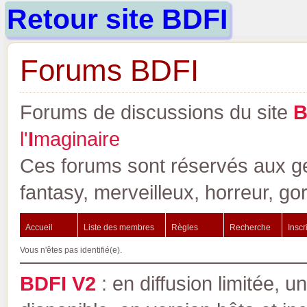
Retour site BDFI
Forums BDFI
Forums de discussions du site
l'
I
maginaire
Ces forums sont réservés aux gen
fantasy, merveilleux, horreur, go
Accueil
Liste des membres
Règles
Recherche
Inscr
Vous n'êtes pas identifié(e).
BDFI V2
: en diffusion limitée, u