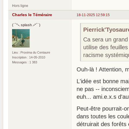
Hors ligne
Charles le Téméraire
18-11-2025 12:59:15
(¯`*•. splash .•*´¯)
Pierrick'Tyosaure
Ca sera un grand 
utilise des feuille
Lieu : Proxima du Centaure
racisme systémiq
Inscription : 14-05-2010
Messages : 1 383
Ouh-là ! Attention, 
L'idée est bonne mais
ne pas -- inconsciem
euh... ami.e.x.s d'a
Peut-être pourrait-o
dans toutes les coul
détruirait des forêts 