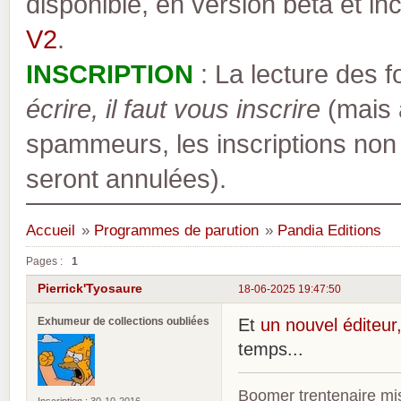
disponible, en version bêta et inc
V2
.
INSCRIPTION
: La lecture des 
écrire, il faut vous inscrire
(mais a
spammeurs, les inscriptions non
seront annulées).
Accueil
»
Programmes de parution
»
Pandia Editions
Pages :
1
Pierrick'Tyosaure
18-06-2025 19:47:50
Exhumeur de collections oubliées
Et
un nouvel éditeur,
temps...
Boomer trentenaire mis
Inscription : 30-10-2016