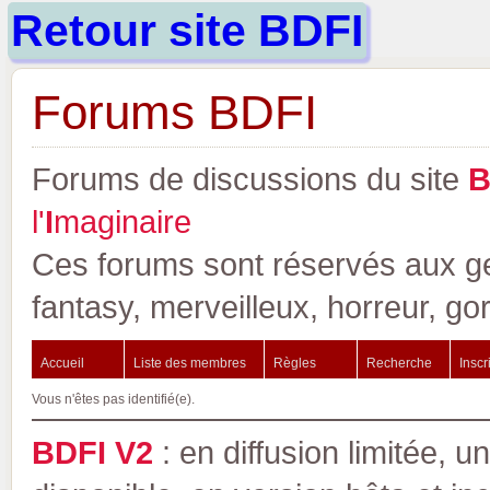
Retour site BDFI
Forums BDFI
Forums de discussions du site
l'
I
maginaire
Ces forums sont réservés aux gen
fantasy, merveilleux, horreur, go
Accueil
Liste des membres
Règles
Recherche
Inscr
Vous n'êtes pas identifié(e).
BDFI V2
: en diffusion limitée, u