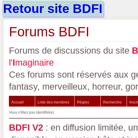
Retour site BDFI
Forums BDFI
Forums de discussions du site
l'
I
maginaire
Ces forums sont réservés aux gen
fantasy, merveilleux, horreur, go
Accueil
Liste des membres
Règles
Recherche
Inscr
Vous n'êtes pas identifié(e).
BDFI V2
: en diffusion limitée, u