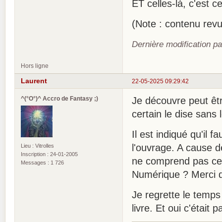
ET celles-là, c'est c
(Note : contenu revu
Dernière modification pa
Hors ligne
Laurent
22-05-2025 09:29:42
^(°O°)^ Accro de Fantasy ;)
Je découvre peut êtr
certain le dise sans
Il est indiqué qu'il 
l'ouvrage. A cause d
Lieu : Vitrolles
Inscription : 24-01-2005
ne comprend pas ce f
Messages : 1 726
Numérique ? Merci d
Je regrette le temps 
livre. Et oui c'était