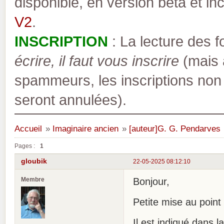
disponible, en version bêta et inc
V2
.
INSCRIPTION
: La lecture des 
écrire, il faut vous inscrire
(mais a
spammeurs, les inscriptions non
seront annulées).
Accueil
»
Imaginaire ancien
»
[auteur]G. G. Pendarves
Pages :
1
gloubik
22-05-2025 08:12:10
Membre
Bonjour,
Petite mise au poin
Il est indiqué dans 