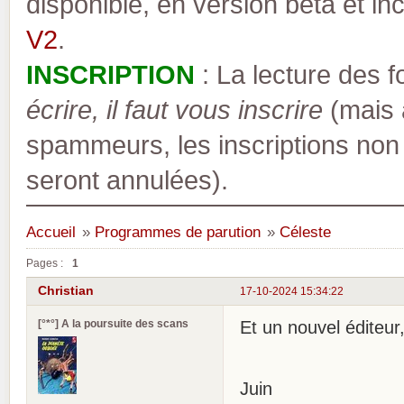
disponible, en version bêta et inc
V2
.
INSCRIPTION
: La lecture des 
écrire, il faut vous inscrire
(mais a
spammeurs, les inscriptions non
seront annulées).
Accueil
»
Programmes de parution
»
Céleste
Pages :
1
Christian
17-10-2024 15:34:22
[°*°] A la poursuite des scans
Et un nouvel éditeur
Juin