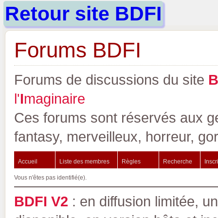
Retour site BDFI
Forums BDFI
Forums de discussions du site
l'
I
maginaire
Ces forums sont réservés aux gen
fantasy, merveilleux, horreur, go
Accueil
Liste des membres
Règles
Recherche
Inscr
Vous n'êtes pas identifié(e).
BDFI V2
: en diffusion limitée, u