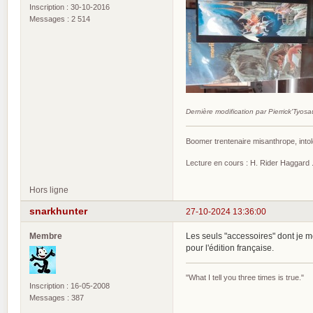
Inscription : 30-10-2016
Messages : 2 514
Dernière modification par Pierrick'Tyos
Boomer trentenaire misanthrope, intol
Lecture en cours : H. Rider Haggard ..
Hors ligne
snarkhunter
27-10-2024 13:36:00
Membre
Les seuls "accessoires" dont je m
pour l'édition française.
"What I tell you three times is true."
Inscription : 16-05-2008
Messages : 387