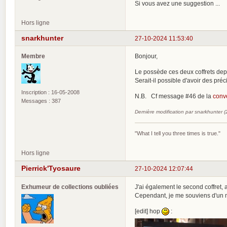
Si vous avez une suggestion ...
Hors ligne
snarkhunter
27-10-2024 11:53:40
Membre
Bonjour,
Le possède ces deux coffrets depui
Serait-il possible d'avoir des préc
Inscription : 16-05-2008
N.B. Cf message #46 de la
conv
Messages : 387
Dernière modification par snarkhunter 
"What I tell you three times is true."
Hors ligne
Pierrick'Tyosaure
27-10-2024 12:07:44
Exhumeur de collections oubliées
J'ai également le second coffret,
Cependant, je me souviens d'un m
[edit] hop
: