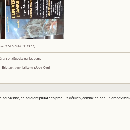
aure (27-10-2024 12:23:07)
érant et aSsocial qui l'assume.
 Eric aux yeux brillants (José Corti)
e souvienne, ce seraient plutôt des produits dérivés, comme ce beau "Tarot d'Ambre"