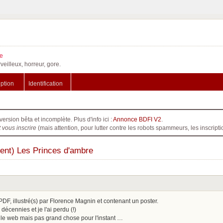
e
veilleux, horreur, gore.
iption
Identification
version bêta et incomplète. Plus d'info ici :
Annonce BDFI V2
.
t vous inscrire
(mais attention, pour lutter contre les robots spammeurs, les inscri
nt) Les Princes d'ambre
PDF, illustré(s) par Florence Magnin et contenant un poster.
q décennies et je l'ai perdu (!)
s le web mais pas grand chose pour l'instant …