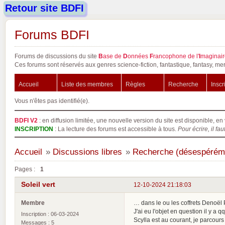
Retour site BDFI
Forums BDFI
Forums de discussions du site
B
ase de
D
onnées
F
rancophone de l'
I
maginair
Ces forums sont réservés aux genres science-fiction, fantastique, fantasy, mer
Accueil
Liste des membres
Règles
Recherche
Inscr
Vous n'êtes pas identifié(e).
BDFI V2
: en diffusion limitée, une nouvelle version du site est disponible, en 
INSCRIPTION
: La lecture des forums est accessible à tous.
Pour écrire, il fau
Accueil
»
Discussions libres
»
Recherche (désespéréme
Pages :
1
Soleil vert
12-10-2024 21:18:03
Membre
… dans le ou les coffrets Denoël 
J'ai eu l'objet en question il y a q
Inscription : 06-03-2024
Scylla est au courant, je parcour
Messages : 5