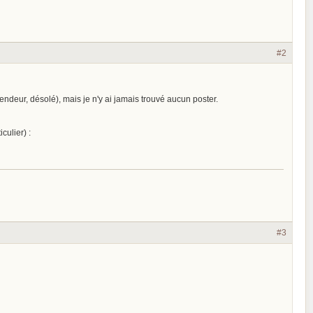
#2
endeur, désolé), mais je n'y ai jamais trouvé aucun poster.
culier) :
#3