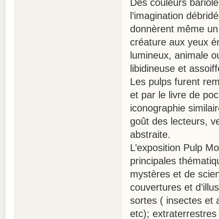
Des couleurs bariolée
l’imagination débrid
donnèrent même un 
créature aux yeux é
lumineux, animale ou
libidineuse et assoif
Les pulps furent rem
et par le livre de p
iconographie similai
goût des lecteurs, v
abstraite.
L’exposition Pulp M
principales thémati
mystères et de scie
couvertures et d’ill
sortes ( insectes et
etc); extraterrestre