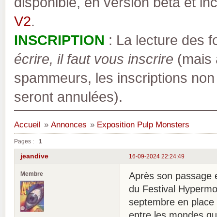
disponible, en version bêta et inc
V2
.
INSCRIPTION
: La lecture des 
écrire, il faut vous inscrire
(mais a
spammeurs, les inscriptions non
seront annulées).
Accueil
»
Annonces
»
Exposition Pulp Monsters
Pages :
1
jeandive
16-09-2024 22:24:49
Membre
Après son passage e
du Festival Hypermo
septembre en place à
entre les mondes qu