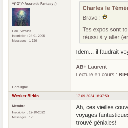
^(°O°)^ Accro de Fantasy ;)
Charles le Téméra
Bravo !
Tes expos sont to
Lieu : Vitrolles
Inscription : 24-01-2005
réussi à y aller 
Messages : 1 726
Idem... il faudrait v
AB+ Laurent
Lecture en cours :
BIF
Hors ligne
Wesker Birkin
17-09-2024 18:37:50
Membre
Ah, ces vieilles cou
Inscription : 12-10-2022
voyages fantastiques
Messages : 173
trouvé géniales!