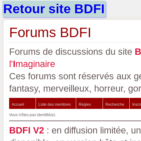
Retour site BDFI
Forums BDFI
Forums de discussions du site
l'
I
maginaire
Ces forums sont réservés aux gen
fantasy, merveilleux, horreur, go
Accueil
Liste des membres
Règles
Recherche
Inscr
Vous n'êtes pas identifié(e).
BDFI V2
: en diffusion limitée, u