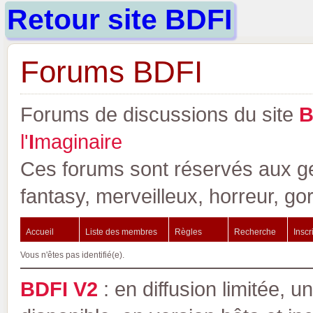
Retour site BDFI
Forums BDFI
Forums de discussions du site
l'
I
maginaire
Ces forums sont réservés aux gen
fantasy, merveilleux, horreur, go
Accueil
Liste des membres
Règles
Recherche
Inscr
Vous n'êtes pas identifié(e).
BDFI V2
: en diffusion limitée, u