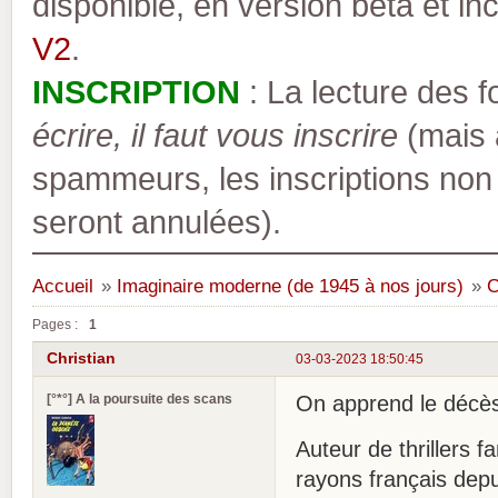
disponible, en version bêta et inc
V2
.
INSCRIPTION
: La lecture des 
écrire, il faut vous inscrire
(mais a
spammeurs, les inscriptions non
seront annulées).
Accueil
»
Imaginaire moderne (de 1945 à nos jours)
»
C
Pages :
1
Christian
03-03-2023 18:50:45
[°*°] A la poursuite des scans
On apprend le décès
Auteur de thrillers f
rayons français depu