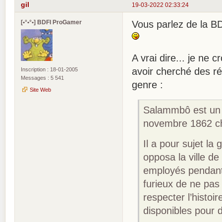
gil
19-03-2022 02:33:24
[•°•°•] BDFI ProGamer
Vous parlez de la BD
A vrai dire... je ne c
avoir cherché des ré
Inscription : 18-01-2005
Messages : 5 541
genre :
Site Web
Salammbô est un 
novembre 1862 ch
Il a pour sujet la
opposa la ville d
employés pendant 
furieux de ne pas
respecter l’histoi
disponibles pour d