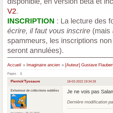
disponible, en version bêta et inc
V2
.
INSCRIPTION
: La lecture des 
écrire, il faut vous inscrire
(mais a
spammeurs, les inscriptions non
seront annulées).
Accueil
»
Imaginaire ancien
»
[Auteur] Gustave Flauber
Pages :
1
Pierrick'Tyosaure
18-03-2022 19:34:26
Exhumeur de collections oubliées
Je ne vois pas Salam
Dernière modification p
Inscription : 30-10-2016