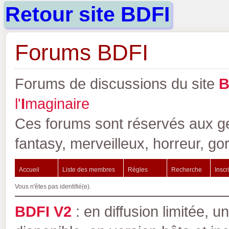
Retour site BDFI
Forums BDFI
Forums de discussions du site
l'
I
maginaire
Ces forums sont réservés aux gen
fantasy, merveilleux, horreur, go
Accueil
Liste des membres
Règles
Recherche
Inscr
Vous n'êtes pas identifié(e).
BDFI V2
: en diffusion limitée, u