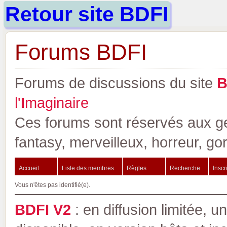
Retour site BDFI
Forums BDFI
Forums de discussions du site
l'
I
maginaire
Ces forums sont réservés aux gen
fantasy, merveilleux, horreur, go
Accueil
Liste des membres
Règles
Recherche
Inscr
Vous n'êtes pas identifié(e).
BDFI V2
: en diffusion limitée, u