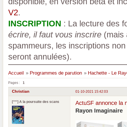
disponible, en version bêta et inc
V2
.
INSCRIPTION
: La lecture des 
écrire, il faut vous inscrire
(mais a
spammeurs, les inscriptions non
seront annulées).
Accueil
»
Programmes de parution
»
Hachette - Le Ray
Pages :
1
Christian
01-10-2021 15:42:03
[°*°] A la poursuite des scans
ActuSF annonce la n
Rayon Imaginaire