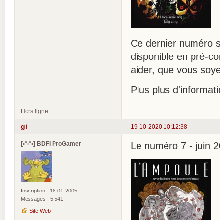
Ce dernier numéro s
disponible en pré-co
aider, que vous soy
Plus plus d'informat
Hors ligne
gil
19-10-2020 10:12:38
[•°•°•] BDFI ProGamer
Le numéro 7 - juin 20
Inscription : 18-01-2005
Messages : 5 541
Site Web