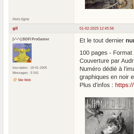
Hors ligne
gil
01-02-2025 12:45:56
[•°•°•] BDFI ProGamer
Et le tout dernier
nu
100 pages - Format A
Couverture par Audr
Numéro dédié à l’im
Inscription : 18-01-2005
Messages : 5 541
graphiques en noir e
Site Web
Plus d'infos :
https: