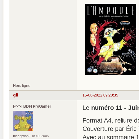
Hors ligne
gil
15-06-2022 09:20:35
[•°•°•] BDFI ProGamer
Le
numéro 11 - Jui
Format A4, reliure d
Couverture par Éric 
Avec au sommaire 19
Inscription : 18-01-2005