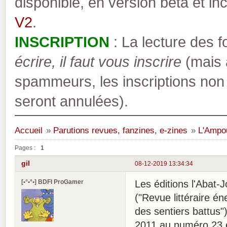
disponible, en version bêta et inc
V2
.
INSCRIPTION
: La lecture des 
écrire, il faut vous inscrire
(mais a
spammeurs, les inscriptions non
seront annulées).
Accueil
»
Parutions revues, fanzines, e-zines
»
L'Ampou
Pages :
1
gil
08-12-2019 13:34:34
[•°•°•] BDFI ProGamer
Les éditions l'Abat
("Revue littéraire én
des sentiers battus"
2011 au numéro 23 e