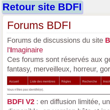
Retour site BDFI
Forums BDFI
Forums de discussions du site
l'
I
maginaire
Ces forums sont réservés aux gen
fantasy, merveilleux, horreur, go
Accueil
Liste des membres
Règles
Recherche
Inscr
Vous n'êtes pas identifié(e).
BDFI V2
: en diffusion limitée, u