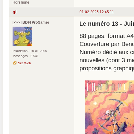
Hors ligne
gil
01-02-2025 12:45:11
[•°•°•] BDFI ProGamer
Le
numéro 13 - Jui
88 pages, format A4, 
Couverture par Beno
Numéro dédié aux cré
Inscription : 18-01-2005
Messages : 5 541
nouvelles (dont 3 mi
Site Web
propositions graphiq