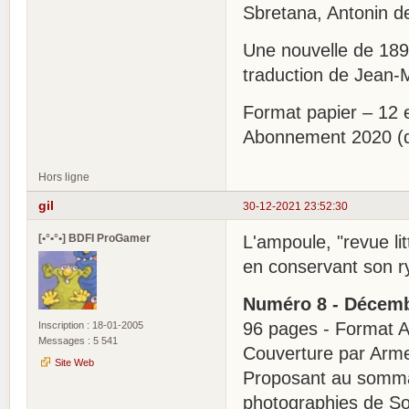
Sbretana, Antonin de
Une nouvelle de 189
traduction de Jean-
Format papier – 12 e
Abonnement 2020 (d
Hors ligne
gil
30-12-2021 23:52:30
[•°•°•] BDFI ProGamer
L'ampoule, "revue li
en conservant son r
Numéro 8 - Décem
96 pages - Format A4
Inscription : 18-01-2005
Messages : 5 541
Couverture par Arme
Site Web
Proposant au sommai
photographies de So