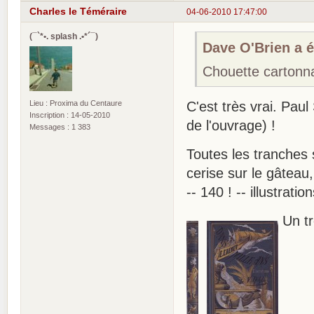
Charles le Téméraire
04-06-2010 17:47:00
(¯`*•. splash .•*´¯)
Dave O'Brien a éc
Chouette cartonna
Lieu : Proxima du Centaure
C'est très vrai. Pau
Inscription : 14-05-2010
de l'ouvrage) !
Messages : 1 383
Toutes les tranches 
cerise sur le gâtea
-- 140 ! -- illustrati
Un tr