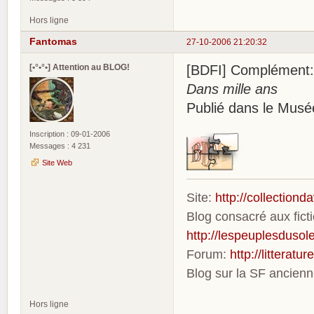
Hors ligne
Fantomas
27-10-2006 21:20:32
[•°•°•] Attention au BLOG!
[BDFI] Complément:
Dans mille ans
Publié dans le Musé
Inscription : 09-01-2006
Messages : 4 231
Site Web
Site:
http://collection
Blog consacré aux fic
http://lespeuplesdusole
Forum:
http://litterat
Blog sur la SF ancien
Hors ligne