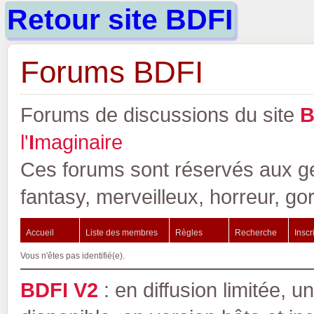
Retour site BDFI
Forums BDFI
Forums de discussions du site
l'
I
maginaire
Ces forums sont réservés aux gen
fantasy, merveilleux, horreur, go
Accueil
Liste des membres
Règles
Recherche
Inscr
Vous n'êtes pas identifié(e).
BDFI V2
: en diffusion limitée, u