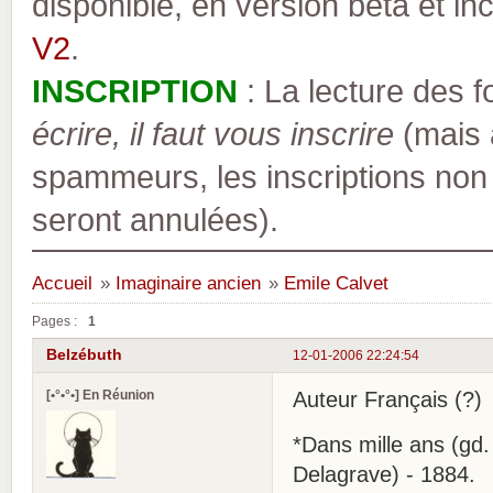
disponible, en version bêta et inc
V2
.
INSCRIPTION
: La lecture des 
écrire, il faut vous inscrire
(mais a
spammeurs, les inscriptions non
seront annulées).
Accueil
»
Imaginaire ancien
»
Emile Calvet
Pages :
1
Belzébuth
12-01-2006 22:24:54
[•°•°•] En Réunion
Auteur Français (?)
*Dans mille ans (gd. i
Delagrave) - 1884.