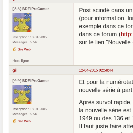
[•°•°•] BDFI ProGamer
Post scindé dans un
(pour information, l
exemple dans ce foru
dans ce forum (
http
Inscription : 18-01-2005
sur le lien "Nouvelle
Messages : 5 540
Site Web
Hors ligne
gil
12-04-2015 02:58:44
[•°•°•] BDFI ProGamer
Et pour la numérotat
nouvelle série à par
Après survol rapide,
la nouvelle série est
Inscription : 18-01-2005
Messages : 5 540
1949 ou des 136 et 1
Site Web
Il faut juste faire a