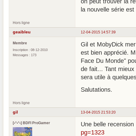
on peut trouver la r
la nouvelle série es
Hors ligne
geaibleu
12-04-2015 14:57:39
Membre
Gil et MobyDick merci
Inscription : 08-12-2010
est bien apprécié. M
Messages : 173
Face Du Monde" pour
de fait... Tant mieux
sera utile à quelque
Salutations.
Hors ligne
gil
13-04-2015 21:53:20
[•°•°•] BDFI ProGamer
Une belle recension 
pg=1323