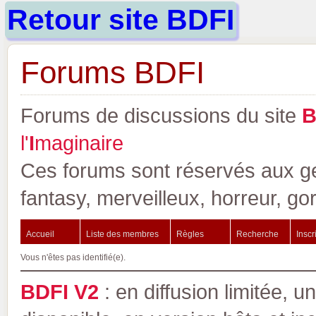
Retour site BDFI
Forums BDFI
Forums de discussions du site
l'
I
maginaire
Ces forums sont réservés aux gen
fantasy, merveilleux, horreur, go
Accueil
Liste des membres
Règles
Recherche
Inscr
Vous n'êtes pas identifié(e).
BDFI V2
: en diffusion limitée, u