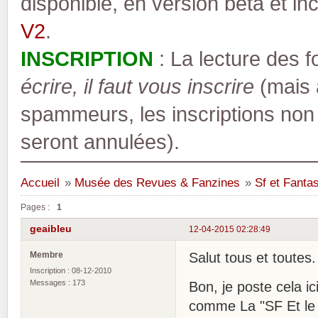
disponible, en version bêta et inc
V2
.
INSCRIPTION
: La lecture des 
écrire, il faut vous inscrire
(mais a
spammeurs, les inscriptions non
seront annulées).
Accueil
»
Musée des Revues & Fanzines
»
Sf et Fanta
Pages :
1
geaibleu
12-04-2015 02:28:49
Membre
Salut tous et toutes.
Inscription : 08-12-2010
Messages : 173
Bon, je poste cela ic
comme La "SF Et le 