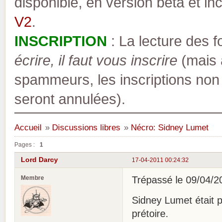
disponible, en version bêta et inc
V2
.
INSCRIPTION
: La lecture des 
écrire, il faut vous inscrire
(mais a
spammeurs, les inscriptions non
seront annulées).
Accueil
»
Discussions libres
»
Nécro: Sidney Lumet
Pages :
1
Lord Darcy
17-04-2011 00:24:32
Membre
Trépassé le 09/04/2
Sidney Lumet était p
prétoire.