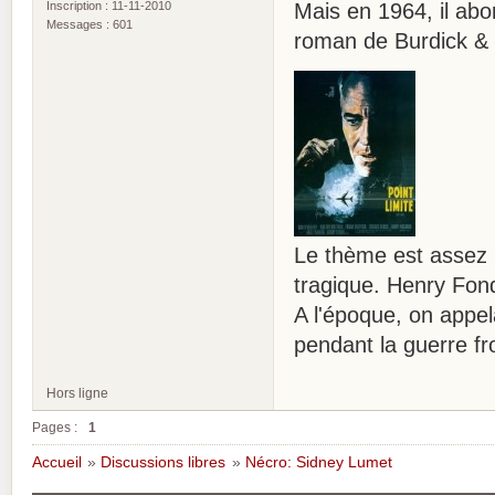
Inscription : 11-11-2010
Mais en 1964, il abo
Messages : 601
roman de Burdick & W
Le thème est asse
tragique. Henry Fon
A l'époque, on appela
pendant la guerre fr
Hors ligne
Pages :
1
Accueil
»
Discussions libres
»
Nécro: Sidney Lumet