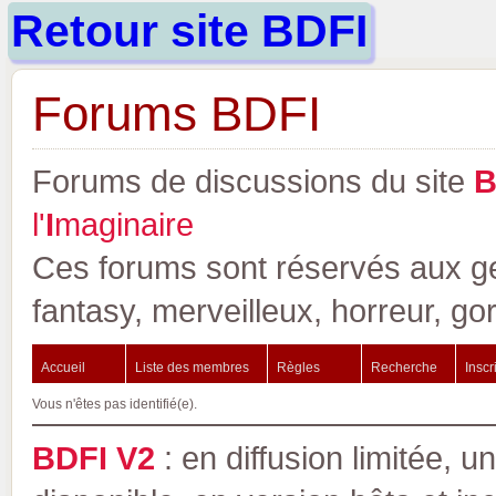
Retour site BDFI
Forums BDFI
Forums de discussions du site
l'
I
maginaire
Ces forums sont réservés aux gen
fantasy, merveilleux, horreur, go
Accueil
Liste des membres
Règles
Recherche
Inscr
Vous n'êtes pas identifié(e).
BDFI V2
: en diffusion limitée, u