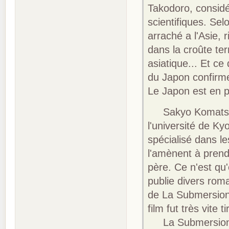
Takodoro, considé
scientifiques. Sel
arraché a l'Asie,
dans la croûte ter
asiatique... Et c
du Japon confirmer
Le Japon est en pe
Sakyo Komatsu e
l'université de Ky
spécialisé dans l
l'amènent à prendr
père. Ce n'est qu'
publie divers rom
de La Submersion 
film fut très vite
La Submersion du