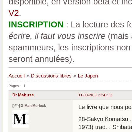
disponible, en version bêta et inc
V2
.
INSCRIPTION
: La lecture des 
écrire, il faut vous inscrire
(mais a
spammeurs, les inscriptions non
seront annulées).
Accueil
»
Discussions libres
»
Le Japon
Pages :
1
Dr Mabuse
11-03-2011 23:41:12
[•°°•] X-Man Morlock
Le livre que nous p
28-Sakyo Komatsu ...
1973) trad. : Shiba