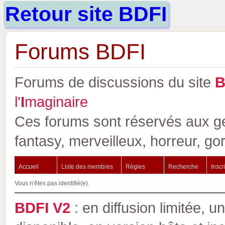
Retour site BDFI
Forums BDFI
Forums de discussions du site
l'
I
maginaire
Ces forums sont réservés aux gen
fantasy, merveilleux, horreur, go
Accueil
Liste des membres
Règles
Recherche
Inscr
Vous n'êtes pas identifié(e).
BDFI V2
: en diffusion limitée, u