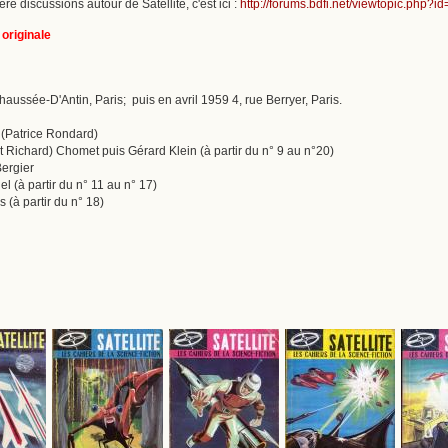
re discussions autour de Satellite, c'est ici :
http://forums.bdfi.net/viewtopic.php?i
 originale
n
Chaussée-D'Antin, Paris; puis en avril 1959 4, rue Berryer, Paris.
 (Patrice Rondard)
et Richard) Chomet puis Gérard Klein (à partir du n° 9 au n°20)
Bergier
iel (à partir du n° 11 au n° 17)
 (à partir du n° 18)