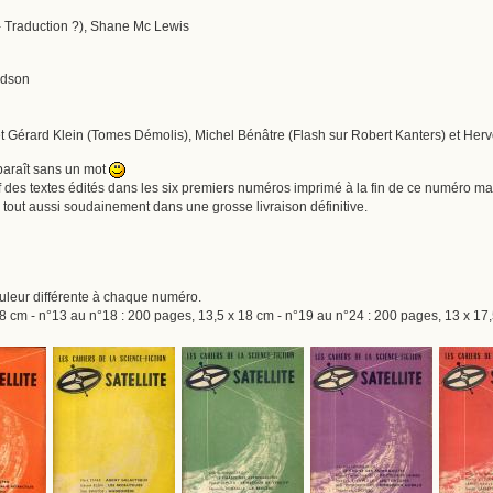
 - Traduction ?), Shane Mc Lewis
idson
érard Klein (Tomes Démolis), Michel Bénâtre (Flash sur Robert Kanters) et Hervé C
paraît sans un mot
atif des textes édités dans les six premiers numéros imprimé à la fin de ce numéro m
9 tout aussi soudainement dans une grosse livraison définitive.
couleur différente à chaque numéro.
8 cm - n°13 au n°18 : 200 pages, 13,5 x 18 cm - n°19 au n°24 : 200 pages, 13 x 17