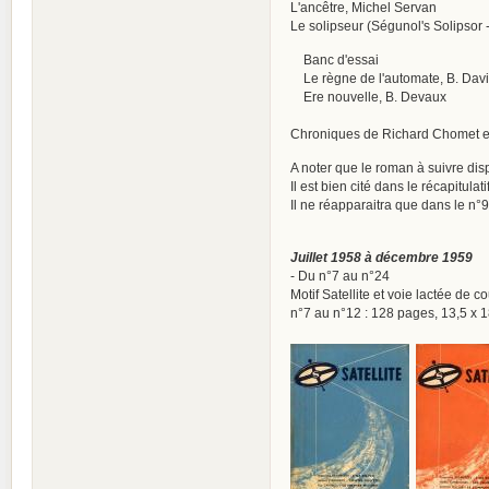
L'ancêtre, Michel Servan
Le solipseur (Ségunol's Solipsor
Banc d'essai
Le règne de l'automate, B. Dav
Ere nouvelle, B. Devaux
Chroniques de Richard Chomet et G
A noter que le roman à suivre dis
Il est bien cité dans le récapitul
Il ne réapparaitra que dans le n°
Juillet 1958 à décembre 1959
- Du n°7 au n°24
Motif Satellite et voie lactée de 
n°7 au n°12 : 128 pages, 13,5 x 1