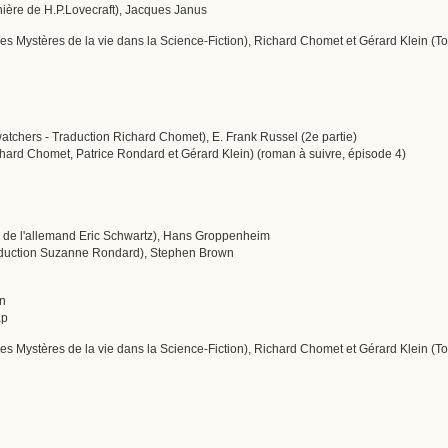
manière de H.P.Lovecraft), Jacques Janus
 Mystères de la vie dans la Science-Fiction), Richard Chomet et Gérard Klein (Tom
watchers - Traduction Richard Chomet), E. Frank Russel (2e partie)
chard Chomet, Patrice Rondard et Gérard Klein) (roman à suivre, épisode 4)
 de l'allemand Eric Schwartz), Hans Groppenheim
raduction Suzanne Rondard), Stephen Brown
in
ap
s Mystères de la vie dans la Science-Fiction), Richard Chomet et Gérard Klein (To