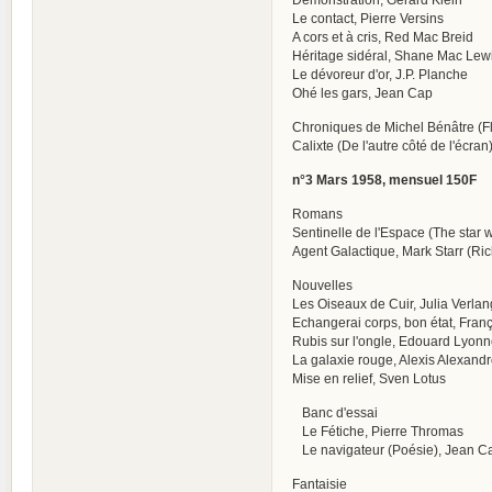
Le contact, Pierre Versins
A cors et à cris, Red Mac Breid
Héritage sidéral, Shane Mac Lew
Le dévoreur d'or, J.P. Planche
Ohé les gars, Jean Cap
Chroniques de Michel Bénâtre (Fl
Calixte (De l'autre côté de l'écran)
n°3 Mars 1958, mensuel 150F
Romans
Sentinelle de l'Espace (The star 
Agent Galactique, Mark Starr (Ri
Nouvelles
Les Oiseaux de Cuir, Julia Verlan
Echangerai corps, bon état, Fran
Rubis sur l'ongle, Edouard Lyonn
La galaxie rouge, Alexis Alexandr
Mise en relief, Sven Lotus
Banc d'essai
Le Fétiche, Pierre Thromas
Le navigateur (Poésie), Jean C
Fantaisie