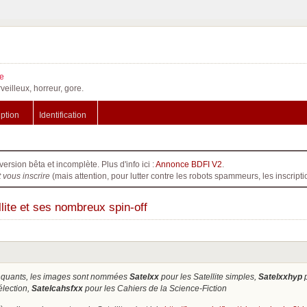
e
veilleux, horreur, gore.
iption
Identification
version bêta et incomplète. Plus d'info ici :
Annonce BDFI V2
.
t vous inscrire
(mais attention, pour lutter contre les robots spammeurs, les inscri
lite et ses nombreux spin-off
anquants, les images sont nommées
Satelxx
pour les Satellite simples,
Satelxxhyp
p
élection,
Satelcahsfxx
pour les Cahiers de la Science-Fiction