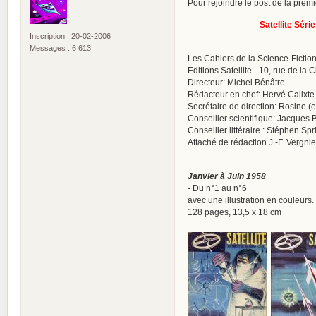
Pour rejoindre le post de la premiè
Satellite Série
Inscription : 20-02-2006
Messages : 6 613
Les Cahiers de la Science-Fictio
Editions Satellite - 10, rue de la 
Directeur: Michel Bénâtre
Rédacteur en chef: Hervé Calixte
Secrétaire de direction: Rosine (
Conseiller scientifique: Jacques 
Conseiller littéraire : Stéphen Spr
Attaché de rédaction J.-F. Vergnies
Janvier à Juin 1958
- Du n°1 au n°6
avec une illustration en couleurs.
128 pages, 13,5 x 18 cm