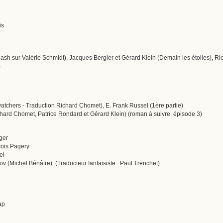
is
ash sur Valérie Schmidt), Jacques Bergier et Gérard Klein (Demain les étoiles), R
.
watchers - Traduction Richard Chomet), E. Frank Russel (1ère partie)
chard Chomet, Patrice Rondard et Gérard Klein) (roman à suivre, épisode 3)
ger
çois Pagery
el
ov (Michel Bénâtre) (Traducteur fantaisiste : Paul Trenchet)
ap