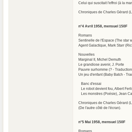
Celui qui suscitait l'effroi (à la 
Chroniques de Charles Gérard (Les
n°4 Avril 1958, mensuel 150F
Romans
Sentinelle de l'Espace (The star 
Agent Galactique, Mark Starr (Ri
Nouvelles
Marginal II, Michel Demuth
Le grandiose avenir, J. Porte
Pauvre surhomme (? - Traduction
Un jeu d'enfant (Baby Batch - T
Banc d'essai
Le robot devient fou, Albert Ferl
Les monstres (Poésie), Jean C
Chroniques de Charles Gérard (Le
(De l'autre côté de l'écran).
n°5 Mai 1958, mensuel 150F
Romans