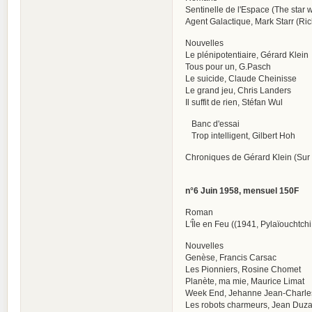
Sentinelle de l'Espace (The star 
Agent Galactique, Mark Starr (Ri
Nouvelles
Le plénipotentiaire, Gérard Klein
Tous pour un, G.Pasch
Le suicide, Claude Cheinisse
Le grand jeu, Chris Landers
Il suffit de rien, Stéfan Wul
Banc d'essai
Trop intelligent, Gilbert Hoh
Chroniques de Gérard Klein (Sur l
n°6 Juin 1958, mensuel 150F
Roman
L'Île en Feu ((1941, Pylaïouchtch
Nouvelles
Genèse, Francis Carsac
Les Pionniers, Rosine Chomet
Planète, ma mie, Maurice Limat
Week End, Jehanne Jean-Charle
Les robots charmeurs, Jean Duza