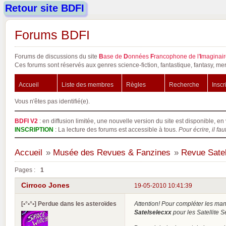
Retour site BDFI
Forums BDFI
Forums de discussions du site
B
ase de
D
onnées
F
rancophone de l'
I
maginair
Ces forums sont réservés aux genres science-fiction, fantastique, fantasy, mer
Accueil
Liste des membres
Règles
Recherche
Inscr
Vous n'êtes pas identifié(e).
BDFI V2
: en diffusion limitée, une nouvelle version du site est disponible, en 
INSCRIPTION
: La lecture des forums est accessible à tous.
Pour écrire, il fau
Accueil
»
Musée des Revues & Fanzines
»
Revue Satel
Pages :
1
Cirroco Jones
19-05-2010 10:41:39
[•°•°•] Perdue dans les asteroïdes
Attention! Pour compléter les m
Satelselecxx
pour les Satellite S