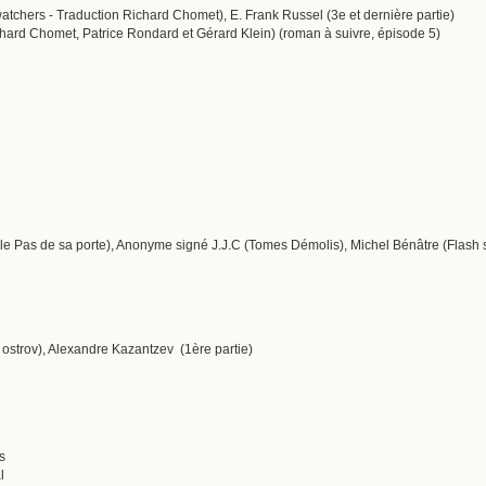
watchers - Traduction Richard Chomet), E. Frank Russel (3e et dernière partie)
chard Chomet, Patrice Rondard et Gérard Klein) (roman à suivre, épisode 5)
e Pas de sa porte), Anonyme signé J.J.C (Tomes Démolis), Michel Bénâtre (Flash su
i ostrov), Alexandre Kazantzev (1ère partie)
s
l