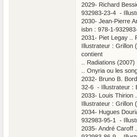
2029- Richard Bessiè
932983-23-4 - Illust
2030- Jean-Pierre An
isbn : 978-1-932983-8
2031- Piet Legay ..
Illustrateur : Grillo
contient
.. Radiations (2007) 
.. Onyria ou les son
2032- Bruno B. Bordi
32-6 - Illustrateur :
2033- Louis Thirion 
Illustrateur : Grillo
2034- Hugues Douria
932983-95-1 - Illus
2035- André Caroff .
932983-86-9 - Illustr