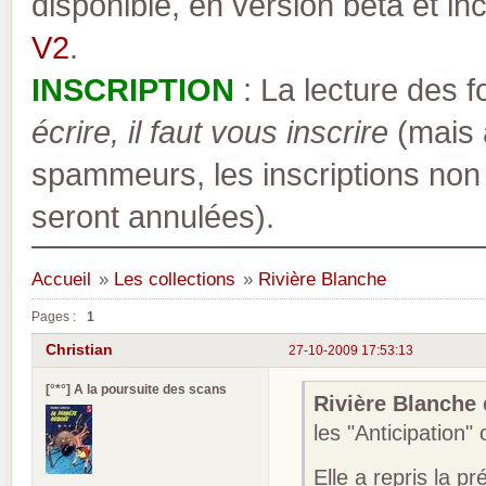
disponible, en version bêta et inc
V2
.
INSCRIPTION
: La lecture des 
écrire, il faut vous inscrire
(mais a
spammeurs, les inscriptions non
seront annulées).
Accueil
»
Les collections
»
Rivière Blanche
Pages :
1
Christian
27-10-2009 17:53:13
[°*°] A la poursuite des scans
Rivière Blanche
les "Anticipation"
Elle a repris la 