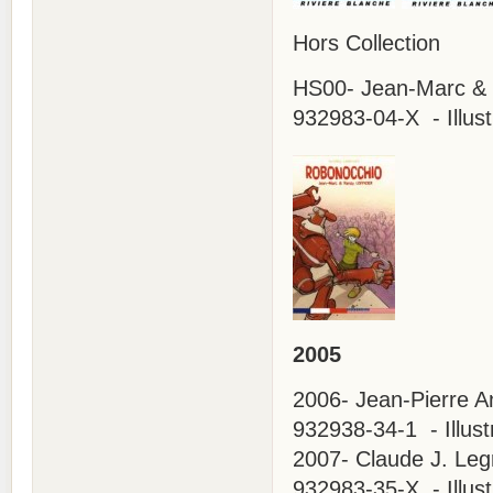
Hors Collection
HS00- Jean-Marc & R
932983-04-X - Illust
2005
2006- Jean-Pierre An
932938-34-1 - Illustr
2007- Claude J. Legr
932983-35-X - Illust