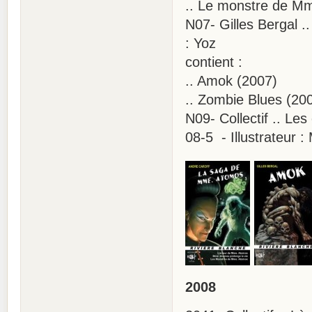
.. Le monstre de M
N07- Gilles Bergal .
: Yoz
contient :
.. Amok (2007)
.. Zombie Blues (20
N09- Collectif .. L
08-5 - Illustrateur 
2008