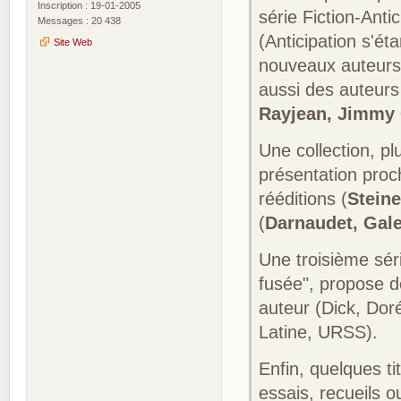
Inscription : 19-01-2005
série Fiction-Ant
Messages : 20 438
(Anticipation s'ét
Site Web
nouveaux auteurs q
aussi des auteurs
Rayjean, Jimmy 
Une collection, pl
présentation proc
rééditions (
Steine
(
Darnaudet, Gal
Une troisième séri
fusée", propose d
auteur (Dick, Do
Latine, URSS).
Enfin, quelques ti
essais, recueils 