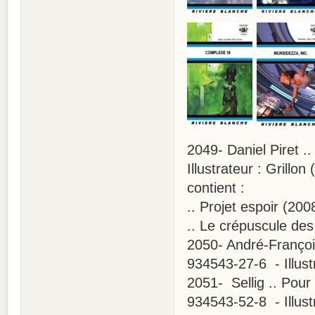
2049- Daniel Piret .
Illustrateur : Grillo
contient :
.. Projet espoir (200
.. Le crépuscule des
2050- André-Françoi
934543-27-6 - Illust
2051- Sellig .. Pou
934543-52-8 - Illus