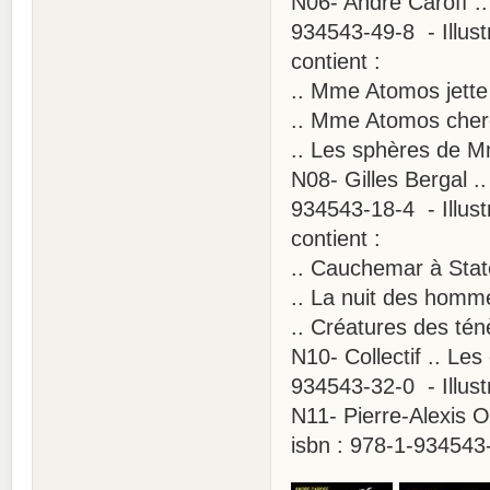
N06- André Caroff .
934543-49-8 - Illust
contient :
.. Mme Atomos jette 
.. Mme Atomos cherc
.. Les sphères de 
N08- Gilles Bergal .
934543-18-4 - Illust
contient :
.. Cauchemar à Stat
.. La nuit des homm
.. Créatures des té
N10- Collectif .. Le
934543-32-0 - Illust
N11- Pierre-Alexis O
isbn : 978-1-934543-5