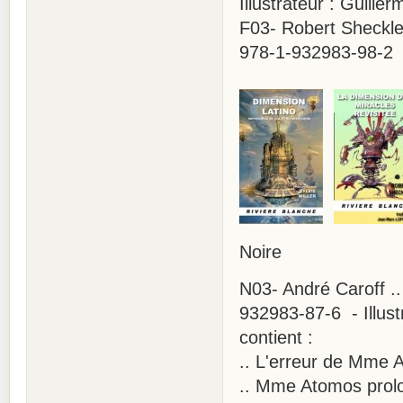
Illustrateur : Guiller
F03- Robert Sheckley
978-1-932983-98-2 - 
Noire
N03- André Caroff .
932983-87-6 - Illust
contient :
.. L'erreur de Mme 
.. Mme Atomos prolo