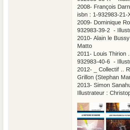
2008- François Darn
isbn : 1-932983-21-X
2009- Dominique Roch
932983-39-2 - Illus
2010- Alain le Bussy 
Matto
2011- Louis Thirion 
932983-40-6 - Illust
2012- _ Collectif .. 
Grillon (Stephan Mar
2013- Simon Sanahuj
Illustrateur : Chris