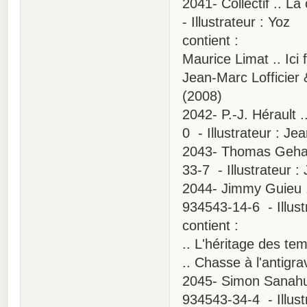
2041- Collectif .. L
- Illustrateur : Yoz
contient :
Maurice Limat .. Ici
Jean-Marc Lofficier 
(2008)
2042- P.-J. Hérault 
0 - Illustrateur : J
2043- Thomas Geha .
33-7 - Illustrateur :
2044- Jimmy Guieu .
934543-14-6 - Illus
contient :
.. L'héritage des tem
.. Chasse à l'antigra
2045- Simon Sanahuj
934543-34-4 - Illust