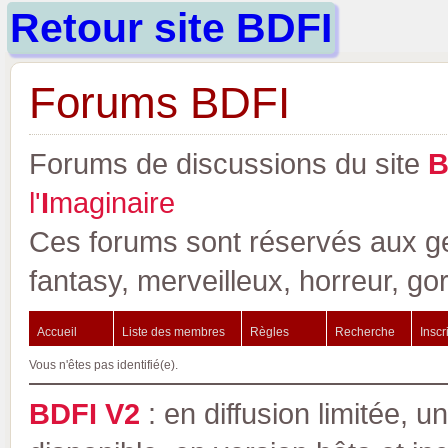
Retour site BDFI
Forums BDFI
Forums de discussions du site
l'
I
maginaire
Ces forums sont réservés aux gen
fantasy, merveilleux, horreur, go
Accueil
Liste des membres
Règles
Recherche
Inscr
Vous n'êtes pas identifié(e).
BDFI V2
: en diffusion limitée, u