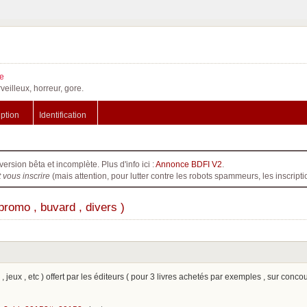
e
veilleux, horreur, gore.
iption
Identification
version bêta et incomplète. Plus d'info ici :
Annonce BDFI V2
.
t vous inscrire
(mais attention, pour lutter contre les robots spammeurs, les inscri
promo , buvard , divers )
, jeux , etc ) offert par les éditeurs ( pour 3 livres achetés par exemples , sur concou