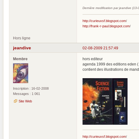
Dernière modification par jeandive (13
http://curieuxsf.blogspot.com
/
http://frank-r-paul.blogspot.com
/
Hors ligne
jeandive
02-08-2009 21:57:49
Membre
hors editeur
agenda 1999 des editions eden ( 
contient des illustrations de mand
Inscription : 16-02-2008
Messages : 1 061
Site Web
http://curieuxsf.blogspot.com
/