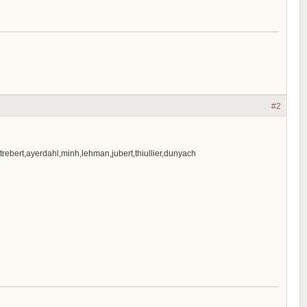
#2
intrebert,ayerdahl,minh,lehman,jubert,thiullier,dunyach