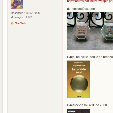
http://forums.bdfi.net/viewtopi
denoel dodécagone
Inscription : 16-02-2008
Messages : 1 061
Site Web
livret ( nouvelle inedite de bradbu
livret rock' n roll altitude 2000