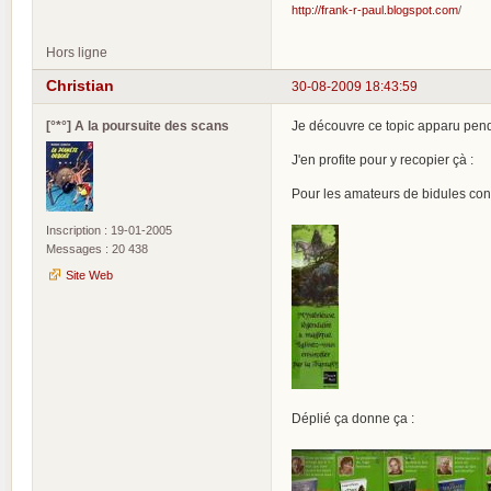
http://frank-r-paul.blogspot.com
/
Hors ligne
Christian
30-08-2009 18:43:59
[°*°] A la poursuite des scans
Je découvre ce topic apparu pe
J'en profite pour y recopier çà :
Pour les amateurs de bidules con
Inscription : 19-01-2005
Messages : 20 438
Site Web
Déplié ça donne ça :