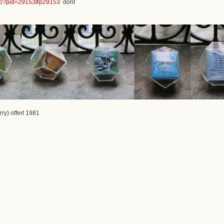
c.php?pid=29153#p29153
dont
rry) offert 1981