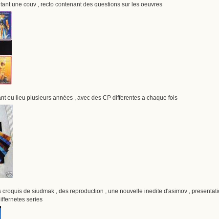
entant une couv , recto contenant des questions sur les oeuvres
nt eu lieu plusieurs années , avec des CP differentes a chaque fois
es croquis de siudmak , des reproduction , une nouvelle inedite d'asimov , presentatio
iffernetes series