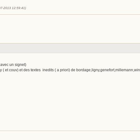
-07-2013 12:59:41)
avec un signet)
y ( et couv) et des textes inedits ( a priori) de bordage,ligny,genefort,millemann,w