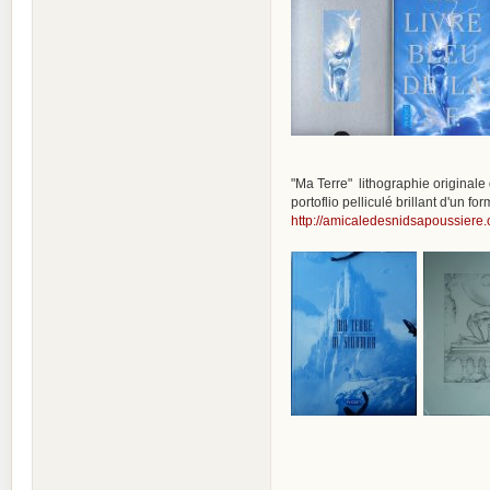
"Ma Terre" lithographie original
portoflio pelliculé brillant d'un 
http://amicaledesnidsapoussiere