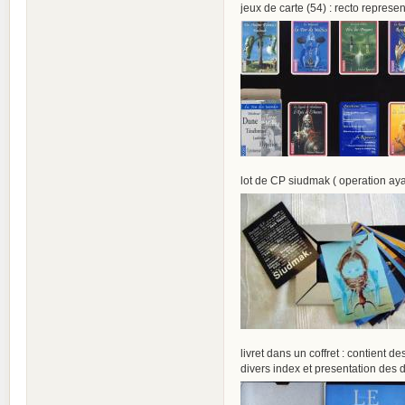
jeux de carte (54) : recto repres
lot de CP siudmak ( operation aya
livret dans un coffret : contient d
divers index et presentation des d