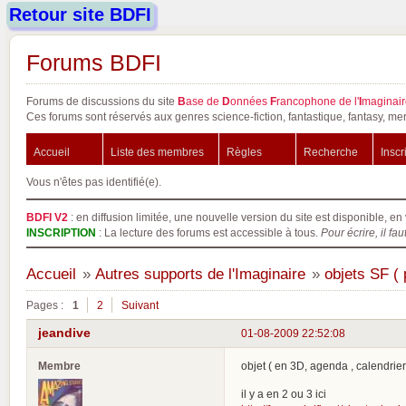
Retour site BDFI
Forums BDFI
Forums de discussions du site
B
ase de
D
onnées
F
rancophone de l'
I
maginair
Ces forums sont réservés aux genres science-fiction, fantastique, fantasy, mer
Accueil
Liste des membres
Règles
Recherche
Inscr
Vous n'êtes pas identifié(e).
BDFI V2
: en diffusion limitée, une nouvelle version du site est disponible, en 
INSCRIPTION
: La lecture des forums est accessible à tous.
Pour écrire, il fau
Accueil
»
Autres supports de l'Imaginaire
»
objets SF ( 
Pages :
1
2
Suivant
jeandive
01-08-2009 22:52:08
Membre
objet ( en 3D, agenda , calendrier 
il y a en 2 ou 3 ici