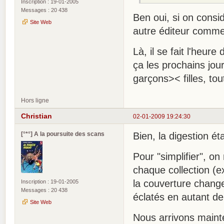
Inscription : 19-01-2005
Messages : 20 438
Ben oui, si on consi
Site Web
autre éditeur comm
Là, il se fait l'heure
ça les prochains jou
garçons>< filles, tou
Hors ligne
Christian
02-01-2009 19:24:30
[°*°] A la poursuite des scans
Bien, la digestion ét
Pour "simplifier", o
chaque collection (e
la couverture chang
Inscription : 19-01-2005
Messages : 20 438
éclatés en autant de
Site Web
Nous arrivons maint