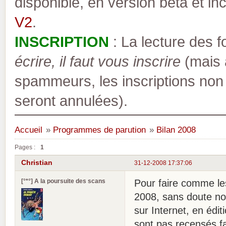
disponible, en version bêta et inc
V2
.
INSCRIPTION
: La lecture des 
écrire, il faut vous inscrire
(mais a
spammeurs, les inscriptions non
seront annulées).
Accueil
»
Programmes de parution
»
Bilan 2008
Pages :
1
Christian
31-12-2008 17:37:06
[°*°] A la poursuite des scans
Pour faire comme les
2008, sans doute non
sur Internet, en édi
sont pas recensés fa