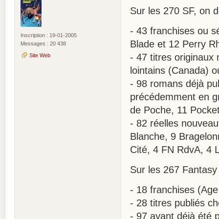
Sur les 270 SF, on 
- 43 franchises ou 
Inscription : 19-01-2005
Blade et 12 Perry R
Messages : 20 438
- 47 titres originaux
Site Web
lointains (Canada) ou
- 98 romans déjà pub
précédemment en gra
de Poche, 11 Pocket,
- 82 réelles nouveau
Blanche, 9 Bragelon
Cité, 4 FN RdvA, 4 L
Sur les 267 Fantasy 
- 18 franchises (A
- 28 titres publiés c
- 97 ayant déjà été 