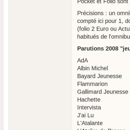
Pocket et Folio sont
Précisions : un omn
compté ici pour 1, 
(folio 2 Euro ou Act
habitués de l'omnib
Parutions 2008 "je
AdA 
Albin Michel 1
Bayard Jeunesse 
Flammarion
Gallimard Jeunesse
Hachette 
Intervista
J'ai Lu
L'Atalante