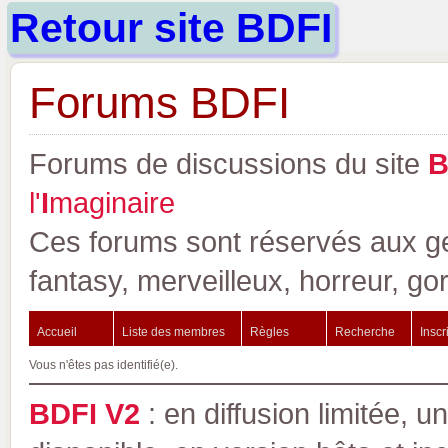
Retour site BDFI
Forums BDFI
Forums de discussions du site
l'
I
maginaire
Ces forums sont réservés aux gen
fantasy, merveilleux, horreur, go
Accueil
Liste des membres
Règles
Recherche
Inscr
Vous n'êtes pas identifié(e).
BDFI V2
: en diffusion limitée, u