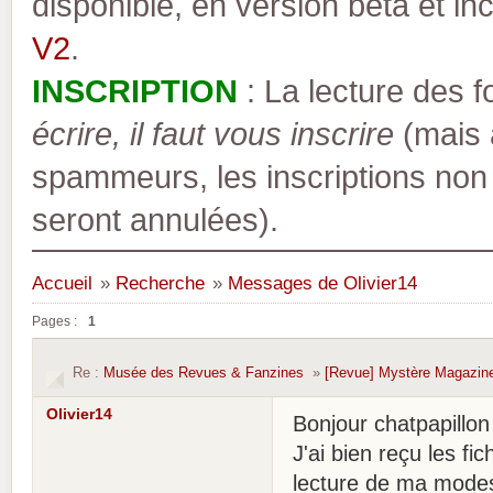
disponible, en version bêta et inc
V2
.
INSCRIPTION
: La lecture des 
écrire, il faut vous inscrire
(mais a
spammeurs, les inscriptions non
seront annulées).
Accueil
»
Recherche
»
Messages de Olivier14
Pages :
1
Re :
Musée des Revues & Fanzines
»
[Revue] Mystère Magazin
Olivier14
Bonjour chatpapillon
J'ai bien reçu les fi
lecture de ma modest