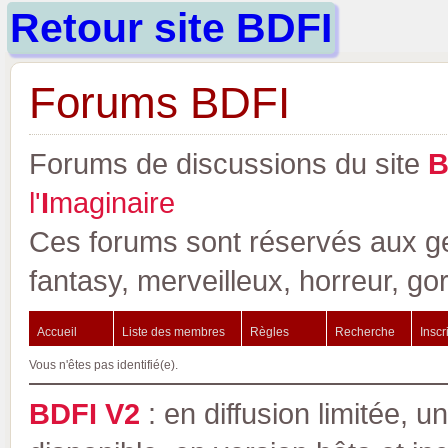
Retour site BDFI
Forums BDFI
Forums de discussions du site
l'
I
maginaire
Ces forums sont réservés aux gen
fantasy, merveilleux, horreur, go
Accueil
Liste des membres
Règles
Recherche
Inscr
Vous n'êtes pas identifié(e).
BDFI V2
: en diffusion limitée, u