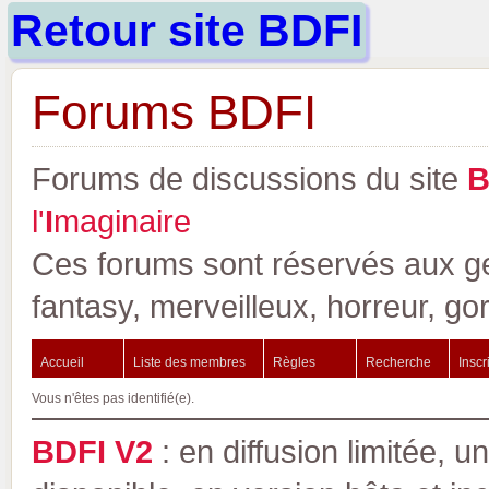
Retour site BDFI
Forums BDFI
Forums de discussions du site
l'
I
maginaire
Ces forums sont réservés aux gen
fantasy, merveilleux, horreur, go
Accueil
Liste des membres
Règles
Recherche
Inscr
Vous n'êtes pas identifié(e).
BDFI V2
: en diffusion limitée, u