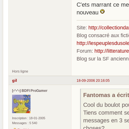
C'ets marrant ce me
nouveau
Site:
http://collection
Blog consacré aux fic
http://lespeuplesdusole
Forum:
http://litterat
Blog sur la SF ancien
Hors ligne
gil
18-09-2006 20:16:05
[•°•°•] BDFI ProGamer
Fantomas a écrit
Cool du boulot po
Tiens comment se 
Inscription : 18-01-2005
messages en 3 se
Messages : 5 540
choses?