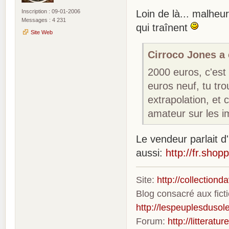
Inscription : 09-01-2006
Loin de là... malheu
Messages : 4 231
qui traînent
Site Web
Cirroco Jones a é
2000 euros, c'est
euros neuf, tu tr
extrapolation, et c
amateur sur les i
Le vendeur parlait d
aussi:
http://fr.sh
Site:
http://collection
Blog consacré aux fic
http://lespeuplesdusole
Forum:
http://litterat