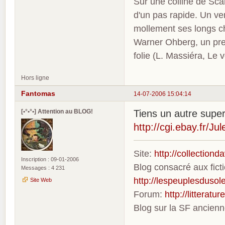
Sur une colline de Sca
d'un pas rapide. Un ve
mollement ses longs c
Warner Ohberg, un pres
folie (L. Massiéra, Le
Hors ligne
Fantomas
14-07-2006 15:04:14
[•°•°•] Attention au BLOG!
Tiens un autre supe
http://cgi.ebay.fr/J
Site:
http://collection
Inscription : 09-01-2006
Blog consacré aux fic
Messages : 4 231
http://lespeuplesdusole
Site Web
Forum:
http://litterat
Blog sur la SF ancien