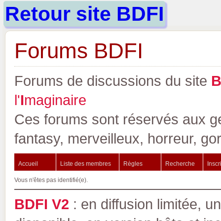
Retour site BDFI
Forums BDFI
Forums de discussions du site
l'
I
maginaire
Ces forums sont réservés aux gen
fantasy, merveilleux, horreur, go
Accueil
Liste des membres
Règles
Recherche
Inscr
Vous n'êtes pas identifié(e).
BDFI V2
: en diffusion limitée, u