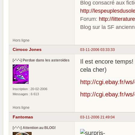
Blog consacré aux fic
http://lespeuplesdusole
Forum:
http://litterat
Blog sur la SF ancien
Hors ligne
Cirroco Jones
03-11-2006 03:33:33
[•°•°•] Perdue dans les asteroïdes
Il est encore temps!
cela cher)
http://cgi.ebay.fr/
Inscription : 20-02-2006
http://cgi.ebay.fr/
Messages : 6 613
Hors ligne
Fantomas
03-11-2006 21:49:04
[•°•°•] Attention au BLOG!