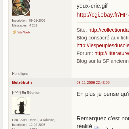
http://cgi.ebay.fr/
Inscription : 09-01-2006
Messages : 4 231
Site:
http://collection
Site Web
Blog consacré aux fic
http://lespeuplesdusole
Forum:
http://litterat
Blog sur la SF ancien
Hors ligne
Belzébuth
03-11-2006 22:43:09
[•°•°•] En Réunion
En plus je pense qu'i
Remarquez c'est nor
Lieu : Saint-Denis (La Réunion)
Inscription : 12-02-2005
réalité