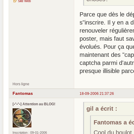
Site Web
Parce que dès le dépa
s"inscrire. Il y en a
renouveler régulièrem
poster, mais faut sa
évolués. Pour ça que
maintenant des "capt
captcha parmi d'autre
presque illisible par
Hors ligne
Fantomas
18-09-2006 21:37:26
[•°•°•] Attention au BLOG!
gil a écrit :
Fantomas a écr
Cool du boulot
Inscription : 09-01-2006