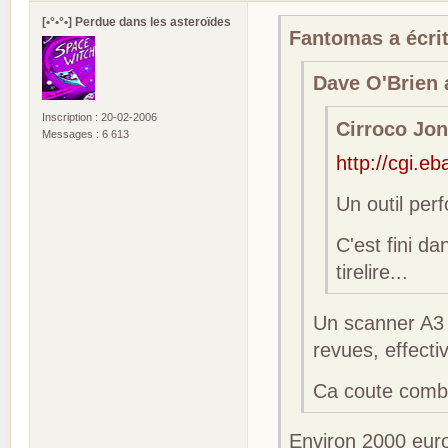
[•°•°•] Perdue dans les asteroïdes
Fantomas a écrit
Dave O'Brien a
Inscription : 20-02-2006
Cirroco Jone
Messages : 6 613
http://cgi.
Un outil per
C'est fini d
tirelire...
Un scanner A3 
revues, effecti
Ca coute combi
Environ 2000 euro