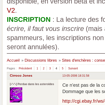
disponible, en version bêta et inc
V2
.
INSCRIPTION
: La lecture des 
écrire, il faut vous inscrire
(mais a
spammeurs, les inscriptions non
seront annulées).
Accueil
»
Discussions libres
»
Sites d'enchères : conseil
Pages :
Précédent
1
2
3
4
5
Suivant
Cirroco Jones
13-05-2006 18:31:58
[•°•°•] Perdue dans les asteroïdes
Ce n'est pas de la c
Dommage que les sca
http://cgi.ebay.fr/