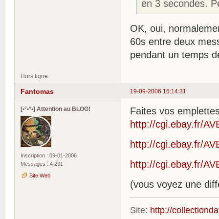
en 3 secondes. Peu
OK, oui, normalement 
60s entre deux mes
pendant un temps déf
Hors ligne
Fantomas
19-09-2006 16:14:31
[•°•°•] Attention au BLOG!
Faites vos emplettes
http://cgi.ebay.f
http://cgi.ebay.f
Inscription : 09-01-2006
http://cgi.ebay.f
Messages : 4 231
Site Web
(vous voyez une dif
Site:
http://collection