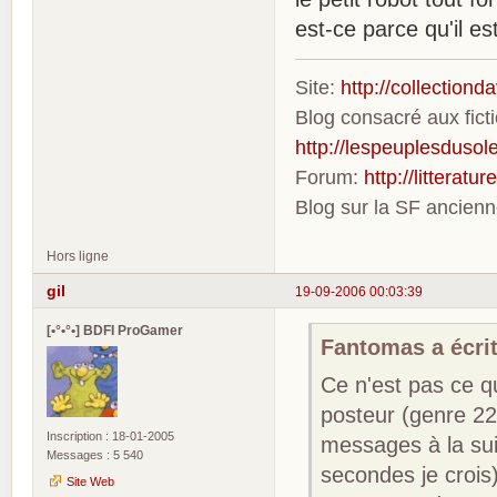
est-ce parce qu'il est
Site:
http://collection
Blog consacré aux fic
http://lespeuplesdusole
Forum:
http://litterat
Blog sur la SF ancien
Hors ligne
gil
19-09-2006 00:03:39
[•°•°•] BDFI ProGamer
Fantomas a écrit
Ce n'est pas ce q
posteur (genre 2
Inscription : 18-01-2005
messages à la suit
Messages : 5 540
secondes je crois)
Site Web