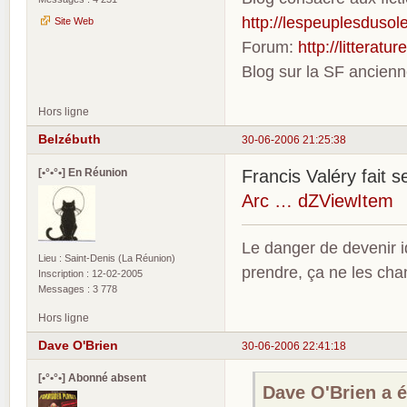
http://lespeuplesdusole
Site Web
Forum:
http://litterat
Blog sur la SF ancien
Hors ligne
Belzébuth
30-06-2006 21:25:38
[•°•°•] En Réunion
Francis Valéry fait s
Arc … dZViewItem
Le danger de devenir id
Lieu : Saint-Denis (La Réunion)
prendre, ça ne les ch
Inscription : 12-02-2005
Messages : 3 778
Hors ligne
Dave O'Brien
30-06-2006 22:41:18
[•°•°•] Abonné absent
Dave O'Brien a éc