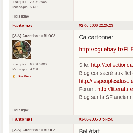
Inscription : 20-02-2006
Messages : 6 613
Hors ligne
Fantomas
02-06-2006 22:25:23
[•°•°•] Attention au BLOG!
Ca cartonne:
http://cgi.ebay.fr
Site:
http://collection
Inscription : 09-01-2006
Messages : 4 231
Blog consacré aux fic
Site Web
http://lespeuplesdusole
Forum:
http://litterat
Blog sur la SF ancien
Hors ligne
Fantomas
03-06-2006 07:44:50
[•°•°•] Attention au BLOG!
Bel état: