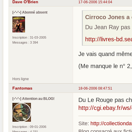
Dave O'Brien
17-06-2006 15:44:04
[•°•°•] Abonné absent
Cirroco Jones a é
Du Jean Ray pas 
Inscription : 31-03-2005
http://livres-bd
Messages : 3 394
Je vais quand même e
(Me manque le n° 2,
Hors ligne
Fantomas
18-06-2006 08:47:51
[•°•°•] Attention au BLOG!
Du Le Rouge pas ch
http://cgi.ebay.fr/w
Site:
http://collection
Inscription : 09-01-2006
Blog consacré aux fic
Messages : 4 231