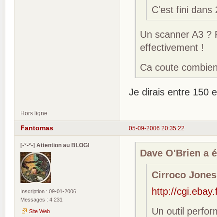
C'est fini dans
Un scanner A3 ? P
effectivement !
Ca coute combien
Je dirais entre 150 e
Hors ligne
Fantomas
05-09-2006 20:35:22
[•°•°•] Attention au BLOG!
Dave O'Brien a éc
Cirroco Jones 
http://cgi.eba
Inscription : 09-01-2006
Messages : 4 231
Un outil perfo
Site Web