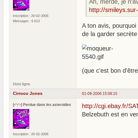
Ah, merde, je n'a
http://smileys.sur
Inscription : 20-02-2006
Messages : 6 613
A ton avis, pourquoi l
de la garder secrète
(que c'est bon d'êtr
Hors ligne
Cirroco Jones
01-09-2006 15:08:15
[•°•°•] Perdue dans les asteroïdes
http://cgi.ebay.f
Belzebuth est en ve
Inscription : 20-02-2006