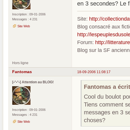
en 3 secondes? Le f
Inscription : 09-01-2006
Site:
http://collection
Messages : 4 231
Blog consacré aux fic
Site Web
http://lespeuplesdusole
Forum:
http://litterat
Blog sur la SF ancien
Hors ligne
Fantomas
18-09-2006 11:08:17
[•°•°•] Attention au BLOG!
Fantomas a écrit
Cool du boulot po
Tiens comment se 
Inscription : 09-01-2006
messages en 3 se
Messages : 4 231
choses?
Site Web