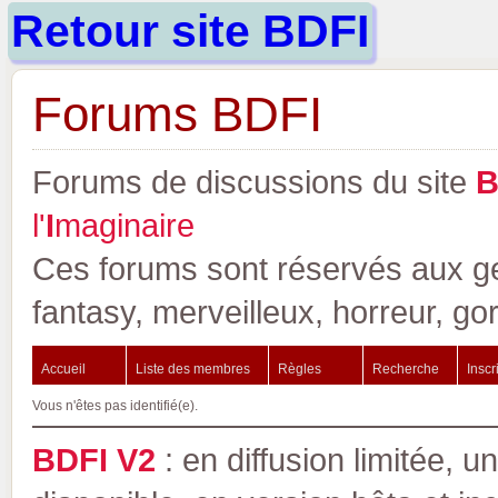
Retour site BDFI
Forums BDFI
Forums de discussions du site
l'
I
maginaire
Ces forums sont réservés aux gen
fantasy, merveilleux, horreur, go
Accueil
Liste des membres
Règles
Recherche
Inscr
Vous n'êtes pas identifié(e).
BDFI V2
: en diffusion limitée, u