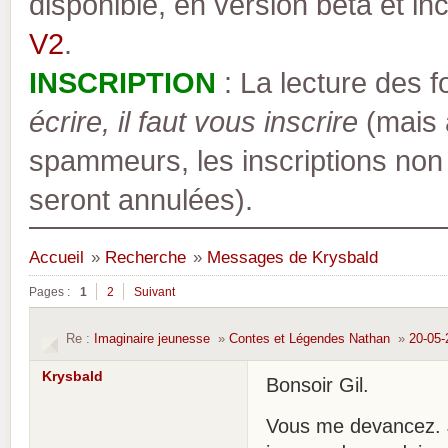
disponible, en version bêta et inc
V2
.
INSCRIPTION
: La lecture des 
écrire, il faut vous inscrire
(mais a
spammeurs, les inscriptions non
seront annulées).
Accueil
»
Recherche
»
Messages de Krysbald
Pages :
1
2
Suivant
Re :
Imaginaire jeunesse
»
Contes et Légendes Nathan
»
20-05-
Krysbald
Bonsoir Gil.
Vous me devancez. J'