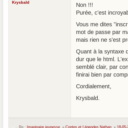
Krysbald
Non !!!
Purée, c'est incroyab
Vous me dites "inscri
mot de passe par mai
mais rien ne s'est pr
Quant à la syntaxe 
dur que le html. L'e
semblé clair, par co
finirai bien par comp
Cordialement,
Krysbald.
Re :
Imaginaire jeunesse
»
Contes et Légendes Nathan
»
18-05-