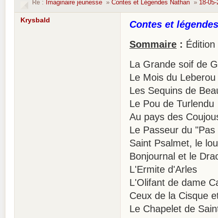
Re :
Imaginaire jeunesse
»
Contes et Légendes Nathan
»
18-05-
Krysbald
Contes et légendes
Sommaire
:
Édition
La Grande soif de 
Le Mois du Leberou
Les Sequins de Beau
Le Pou de Turlendu
Au pays des Coujou
Le Passeur du "Pas 
Saint Psalmet, le lo
Bonjournal et le Dra
L'Ermite d'Arles
L'Olifant de dame C
Ceux de la Cisque et
Le Chapelet de Sain