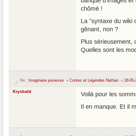
banque d'images et 
chômé !
La "syntaxe du wiki d
gênant, non ?
Plus sérieusement, ou
Quelles sont les mod
Re :
Imaginaire jeunesse
»
Contes et Légendes Nathan
»
18-05-
Krysbald
Voilà pour les somma
Il en manque. Et il 