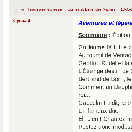
Re :
Imaginaire jeunesse
»
Contes et Légendes Nathan
»
18-05-
Krysbald
Aventures et lége
Sommaire
:
Édition
Guillaume IX fut le p
Au fournil de Ventad
Geoffroi Rudel et la
L’Étrange destin de
Bertrand de Born, le
Comment un Dauphin 
roi...
Gaucelm Faidit, le 
Un fameux duo !
Eh bien ! Chantez, 
Restez donc modest